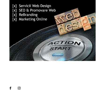
Lact
NEWS PRO
Noutati
Tech
Cultura si Entertainment
Sanatate / Hobby
Home & Deco