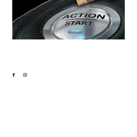
Lact
NEWS PRO
Noutati
Tech
Cultura si Entertainment
Sanatate / Hobby
Home & Deco
Bun venit la Lact.ro !
Lact.ro un site de știri / blog de noutăți, dedicat
diseminării de informații și actualități. Acesta oferă
articole, reportaje și analize pe teme diverse, de la