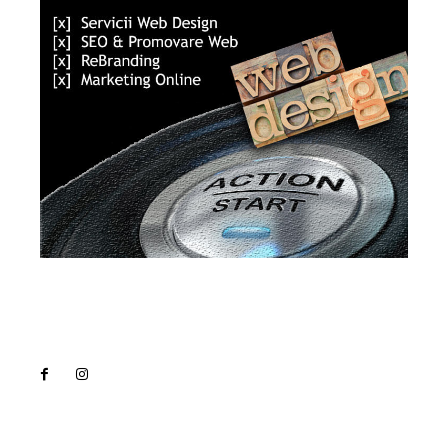
Lact
NEWS PRO
Noutati
Tech
Cultura si Entertainment
Sanatate / Hobby
Home & Deco