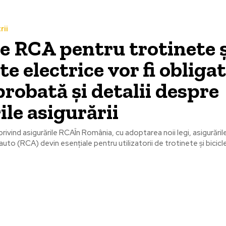
rii
le RCA pentru trotinete 
te electrice vor fi obligat
probată și detalii despre
ile asigurării
 privind asigurările RCAÎn România, cu adoptarea noii legi, asigurăril
auto (RCA) devin esențiale pentru utilizatorii de trotinete și bicicle