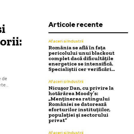
Articole recente
și
orii:
Afaceri si Industrii
România se află în fața
pericolului unui blackout
complet dacă dificultățile
energetice se intensifică.
Specialiștii cer verificări…
e de
Afaceri si Industrii
te...
Nicușor Dan, cu privire la
hotărârea Moody’s:
„Menținerea ratingului
României se datorează
eforturilor instituțiilor,
populației și sectorului
privat”
Afaceri si Industrii