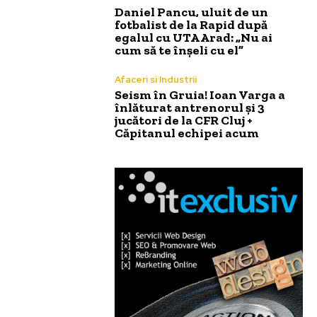
Daniel Pancu, uluit de un
fotbalist de la Rapid după
egalul cu UTA Arad: „Nu ai
cum să te înșeli cu el”
Afaceri si Industrii
Seism în Gruia! Ioan Varga a
înlăturat antrenorul și 3
jucători de la CFR Cluj +
Căpitanul echipei acum