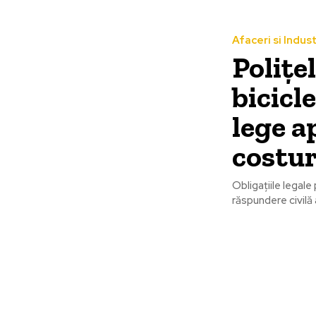
Afaceri si Indust
Polițe
bicicle
lege a
costur
Obligațiile legale
răspundere civilă 