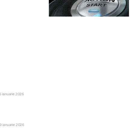
are:
Categorii:
teorologice de condiții
Afaceri si Industrii
1253
proape 20 de județe sub
Lifestyle
48
ă.
5 ianuarie 2026
Sanatate / Hobby
42
Home & Deco
42
Stoica după remiza cu
comunicat și patronului: el
Auto
28
eren!”
Cultura si Entertainment
13
9 ianuarie 2026
Tech
13