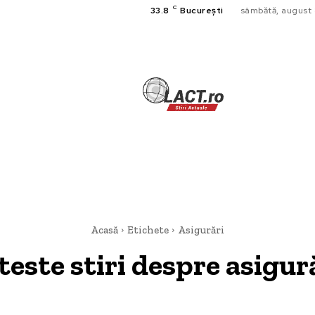
C
33.8
București
sâmbătă, august 
TECH
A
CULTURA SI
HOME & DE
Acasă
Etichete
Asigurări
teste stiri despre
asigur