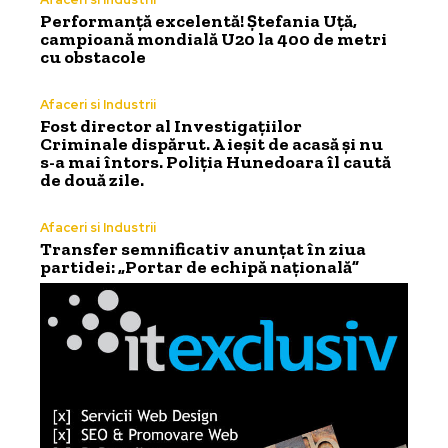
Performanță excelentă! Ștefania Uță,
campioană mondială U20 la 400 de metri
cu obstacole
Afaceri si Industrii
Fost director al Investigațiilor
Criminale dispărut. A ieșit de acasă și nu
s-a mai întors. Poliția Hunedoara îl caută
de două zile.
Afaceri si Industrii
Transfer semnificativ anunțat în ziua
partidei: „Portar de echipă națională”