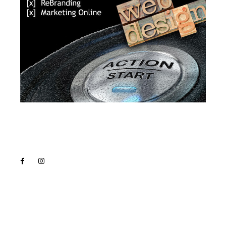
Lact
NEWS PRO
Noutati
Tech
Cultura si Entertainment
Sanatate / Hobby
Home & Deco
Bun venit la Lact.ro !