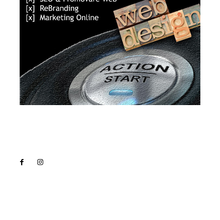
Lact
NEWS PRO
Noutati
Tech
Cultura si Entertainment
Sanatate / Hobby
Home & Deco
Bun venit la Lact.ro !