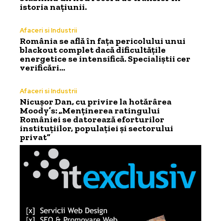
istoria națiunii.
Afaceri si Industrii
România se află în fața pericolului unui
blackout complet dacă dificultățile
energetice se intensifică. Specialiștii cer
verificări…
Afaceri si Industrii
Nicușor Dan, cu privire la hotărârea
Moody’s: „Menținerea ratingului
României se datorează eforturilor
instituțiilor, populației și sectorului
privat”