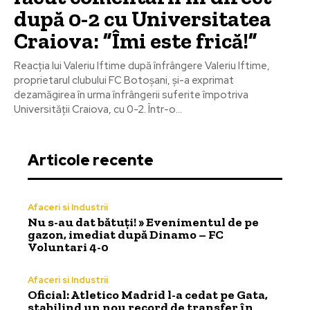
după 0-2 cu Universitatea
Craiova: ”Îmi este frică!”
Reacția lui Valeriu Iftime după înfrângere Valeriu Iftime,
proprietarul clubului FC Botoșani, și-a exprimat
dezamăgirea în urma înfrângerii suferite împotriva
Universității Craiova, cu 0-2. Într-o...
Articole recente
Afaceri si Industrii
Nu s-au dat bătuți! » Evenimentul de pe
gazon, imediat după Dinamo – FC
Voluntari 4-0
Afaceri si Industrii
Oficial: Atletico Madrid l-a cedat pe Gata,
stabilind un nou record de transfer în