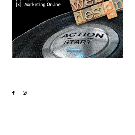
Lact
NEWS PRO
Noutati
Tech
Cultura si Entertainment
Sanatate / Hobby
Home & Deco
Bun venit la Lact.ro !
Lact.ro un site de știri / blog de noutăți, dedicat