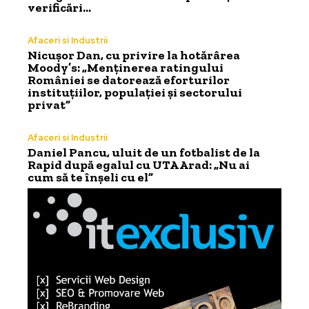
verificări…
Afaceri si Industrii
Nicușor Dan, cu privire la hotărârea
Moody’s: „Menținerea ratingului
României se datorează eforturilor
instituțiilor, populației și sectorului
privat”
Afaceri si Industrii
Daniel Pancu, uluit de un fotbalist de la
Rapid după egalul cu UTA Arad: „Nu ai
cum să te înșeli cu el”