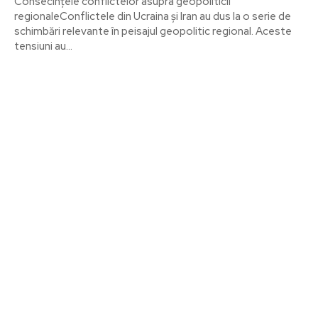
Consecințele conflictelor asupra geopoliticii
regionaleConflictele din Ucraina și Iran au dus la o serie de
schimbări relevante în peisajul geopolitic regional. Aceste
tensiuni au...