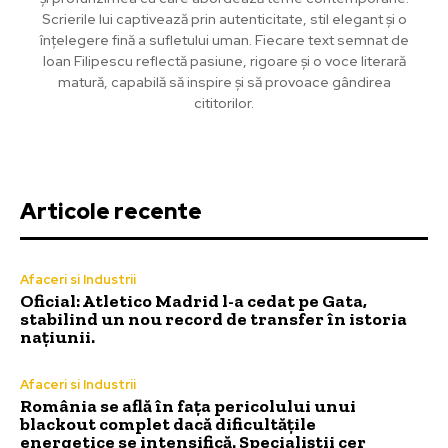
Scrierile lui captivează prin autenticitate, stil elegant și o
înțelegere fină a sufletului uman. Fiecare text semnat de
Ioan Filipescu reflectă pasiune, rigoare și o voce literară
matură, capabilă să inspire și să provoace gândirea
cititorilor.
Articole recente
Afaceri si Industrii
Oficial: Atletico Madrid l-a cedat pe Gata,
stabilind un nou record de transfer în istoria
națiunii.
Afaceri si Industrii
România se află în fața pericolului unui
blackout complet dacă dificultățile
energetice se intensifică. Specialiștii cer