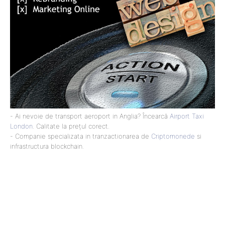
- Ai nevoie de transport aeroport in Anglia? Încearcă
Airport Taxi
London
. Calitate la prețul corect.
- Companie specializata in tranzactionarea de
Criptomonede
si
infrastructura blockchain.