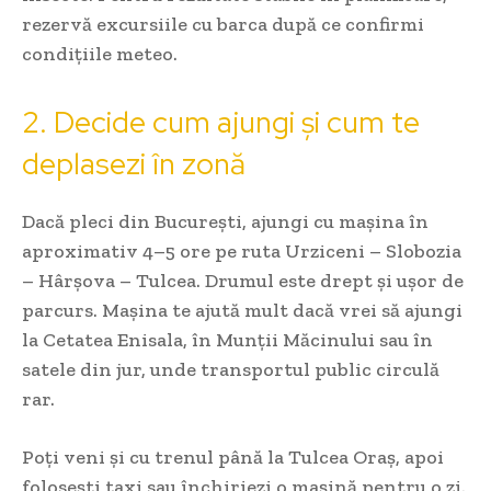
rezervă excursiile cu barca după ce confirmi
condițiile meteo.
2. Decide cum ajungi și cum te
deplasezi în zonă
Dacă pleci din București, ajungi cu mașina în
aproximativ 4–5 ore pe ruta Urziceni – Slobozia
– Hârșova – Tulcea. Drumul este drept și ușor de
parcurs. Mașina te ajută mult dacă vrei să ajungi
la Cetatea Enisala, în Munții Măcinului sau în
satele din jur, unde transportul public circulă
rar.
Poți veni și cu trenul până la Tulcea Oraș, apoi
folosești taxi sau închiriezi o mașină pentru o zi.