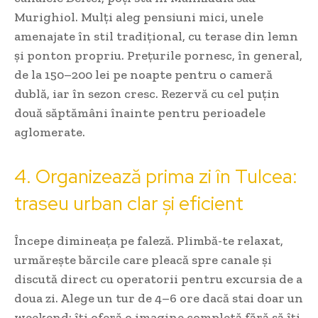
Murighiol. Mulți aleg pensiuni mici, unele
amenajate în stil tradițional, cu terase din lemn
și ponton propriu. Prețurile pornesc, în general,
de la 150–200 lei pe noapte pentru o cameră
dublă, iar în sezon cresc. Rezervă cu cel puțin
două săptămâni înainte pentru perioadele
aglomerate.
4. Organizează prima zi în Tulcea:
traseu urban clar și eficient
Începe dimineața pe faleză. Plimbă-te relaxat,
urmărește bărcile care pleacă spre canale și
discută direct cu operatorii pentru excursia de a
doua zi. Alege un tur de 4–6 ore dacă stai doar un
weekend; îți oferă o imagine completă fără să îți