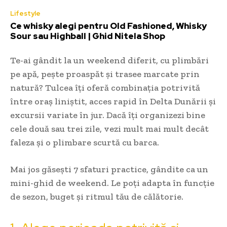
Lifestyle
Ce whisky alegi pentru Old Fashioned, Whisky
Sour sau Highball | Ghid Nitela Shop
Te-ai gândit la un weekend diferit, cu plimbări
pe apă, pește proaspăt și trasee marcate prin
natură? Tulcea îți oferă combinația potrivită
între oraș liniștit, acces rapid în Delta Dunării și
excursii variate în jur. Dacă îți organizezi bine
cele două sau trei zile, vezi mult mai mult decât
faleza și o plimbare scurtă cu barca.
Mai jos găsești 7 sfaturi practice, gândite ca un
mini-ghid de weekend. Le poți adapta în funcție
de sezon, buget și ritmul tău de călătorie.