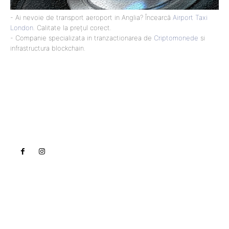
- Ai nevoie de transport aeroport in Anglia? Încearcă
Airport Taxi
London
. Calitate la prețul corect.
- Companie specializata in tranzactionarea de
Criptomonede
si
infrastructura blockchain.
Lact
NEWS PRO
Noutati
Tech
Cultura si Entertainment
Sanatate / Hobby
Home & Deco
Bun venit la Lact.ro !
Lact.ro un site de știri / blog de noutăți, dedicat