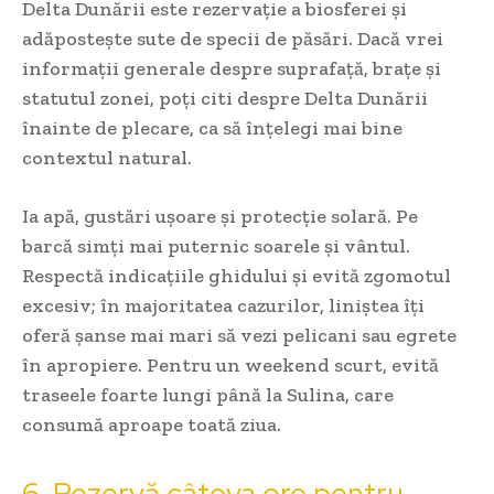
Delta Dunării este rezervație a biosferei și
adăpostește sute de specii de păsări. Dacă vrei
informații generale despre suprafață, brațe și
statutul zonei, poți citi despre Delta Dunării
înainte de plecare, ca să înțelegi mai bine
contextul natural.
Ia apă, gustări ușoare și protecție solară. Pe
barcă simți mai puternic soarele și vântul.
Respectă indicațiile ghidului și evită zgomotul
excesiv; în majoritatea cazurilor, liniștea îți
oferă șanse mai mari să vezi pelicani sau egrete
în apropiere. Pentru un weekend scurt, evită
traseele foarte lungi până la Sulina, care
consumă aproape toată ziua.
6. Rezervă câteva ore pentru