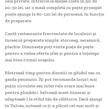
cele private. Intrările la muzee costă în jur de
20–30 lei, iar o masă completă cu pește proaspăt
poate ajunge la 80–120 lei de persoană, în funcție
de preparate.
Caută restaurante frecventate de localnici și
încearcă preparate simple: storceag, saramură,
plachie. Dimineața poți vizita piața de pește
pentru a vedea oferta zilei și pentru a înțelege
mai bine ritmul orașului.
Păstrează timp pentru discuții cu ghidul sau cu
gazda pensiunii. Îți pot recomanda locuri mai
puțin circulate sau intervale orare mai bune
pentru plimbări. Salvează acest itinerar și
adaptează-l la stilul tău de călătorie. Dacă ajungi
în Tulcea, notează ce ți-a plăcut cel mai mult și