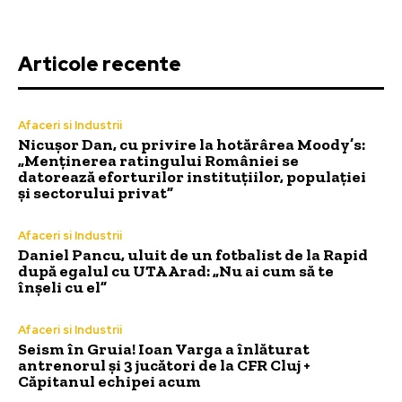
Articole recente
Afaceri si Industrii
Nicușor Dan, cu privire la hotărârea Moody’s:
„Menținerea ratingului României se
datorează eforturilor instituțiilor, populației
și sectorului privat”
Afaceri si Industrii
Daniel Pancu, uluit de un fotbalist de la Rapid
după egalul cu UTA Arad: „Nu ai cum să te
înșeli cu el”
Afaceri si Industrii
Seism în Gruia! Ioan Varga a înlăturat
antrenorul și 3 jucători de la CFR Cluj +
Căpitanul echipei acum