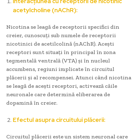
Interacțiunea cu receptorii de nicotinic
acetylcholine (nAChR):
Nicotina se leagă de receptorii specifici din
creier, cunoscuți sub numele de receptorii
nicotinici de acetilcolină (nAChR). Acești
receptori sunt situați în principal în zona
tegmentală ventrală (VTA) și în nucleul
accumbens, regiuni implicate în circuitul
plăcerii și al recompensei. Atunci când nicotina
se leagă de acești receptori, activează căile
neuronale care determină eliberarea de
dopamină în creier.
Efectul asupra circuitului plăcerii:
Circuitul plăcerii este un sistem neuronal care