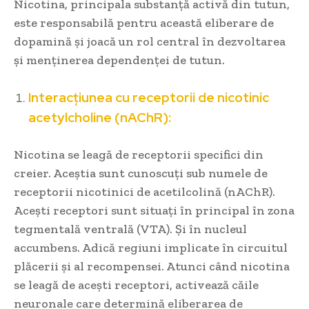
Nicotina, principala substanță activă din tutun,
este responsabilă pentru această eliberare de
dopamină și joacă un rol central în dezvoltarea
și menținerea dependenței de tutun.
Interacțiunea cu receptorii de nicotinic
acetylcholine (nAChR):
Nicotina se leagă de receptorii specifici din
creier. Aceștia sunt cunoscuți sub numele de
receptorii nicotinici de acetilcolină (nAChR).
Acești receptori sunt situați în principal în zona
tegmentală ventrală (VTA). Și în nucleul
accumbens. Adică regiuni implicate în circuitul
plăcerii și al recompensei. Atunci când nicotina
se leagă de acești receptori, activează căile
neuronale care determină eliberarea de