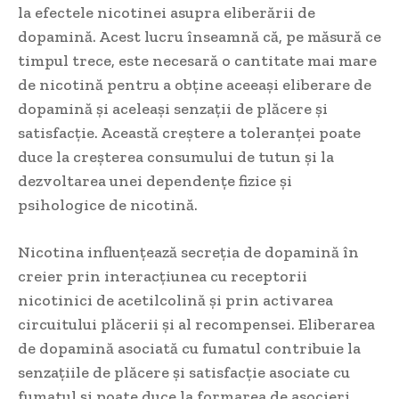
la efectele nicotinei asupra eliberării de
dopamină. Acest lucru înseamnă că, pe măsură ce
timpul trece, este necesară o cantitate mai mare
de nicotină pentru a obține aceeași eliberare de
dopamină și aceleași senzații de plăcere și
satisfacție. Această creștere a toleranței poate
duce la creșterea consumului de tutun și la
dezvoltarea unei dependențe fizice și
psihologice de nicotină.
Nicotina influențează secreția de dopamină în
creier prin interacțiunea cu receptorii
nicotinici de acetilcolină și prin activarea
circuitului plăcerii și al recompensei. Eliberarea
de dopamină asociată cu fumatul contribuie la
senzațiile de plăcere și satisfacție asociate cu
fumatul și poate duce la formarea de asocieri