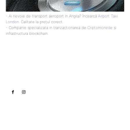
- Ai nevoie de transport aeroport in Anglia? Încearcă
Airport Taxi
London
. Calitate la prețul corect.
- Companie specializata in tranzactionarea de
Criptomonede
si
infrastructura blockchain.
Lact
NEWS PRO
Noutati
Tech
Cultura si Entertainment
Sanatate / Hobby
Home & Deco
Bun venit la Lact.ro !