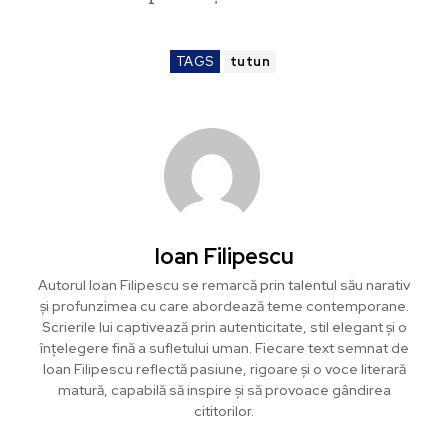
TAGS
tutun
Ioan Filipescu
Autorul Ioan Filipescu se remarcă prin talentul său narativ
și profunzimea cu care abordează teme contemporane.
Scrierile lui captivează prin autenticitate, stil elegant și o
înțelegere fină a sufletului uman. Fiecare text semnat de
Ioan Filipescu reflectă pasiune, rigoare și o voce literară
matură, capabilă să inspire și să provoace gândirea
cititorilor.