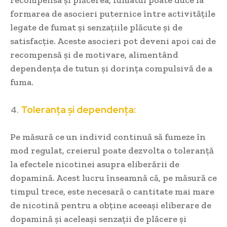
recompensa și plăcerea, fumatul poate duce la
formarea de asocieri puternice între activitățile
legate de fumat și senzațiile plăcute și de
satisfacție. Aceste asocieri pot deveni apoi cai de
recompensă și de motivare, alimentând
dependența de tutun și dorința compulsivă de a
fuma.
Toleranța și dependența:
Pe măsură ce un individ continuă să fumeze în
mod regulat, creierul poate dezvolta o toleranță
la efectele nicotinei asupra eliberării de
dopamină. Acest lucru înseamnă că, pe măsură ce
timpul trece, este necesară o cantitate mai mare
de nicotină pentru a obține aceeași eliberare de
dopamină și aceleași senzații de plăcere și