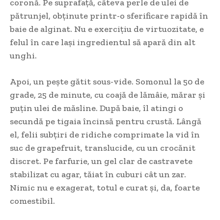
coronă. Pe suprafață, câteva perle de ulei de
pătrunjel, obținute printr-o sferificare rapidă în
baie de alginat. Nu e exercițiu de virtuozitate, e
felul în care lași ingredientul să apară din alt
unghi.
Apoi, un pește gătit sous-vide. Somonul la 50 de
grade, 25 de minute, cu coajă de lămâie, mărar și
puțin ulei de măsline. După baie, îl atingi o
secundă pe tigaia încinsă pentru crustă. Lângă
el, felii subțiri de ridiche comprimate la vid în
suc de grapefruit, translucide, cu un crocănit
discret. Pe farfurie, un gel clar de castravete
stabilizat cu agar, tăiat în cuburi cât un zar.
Nimic nu e exagerat, totul e curat și, da, foarte
comestibil.