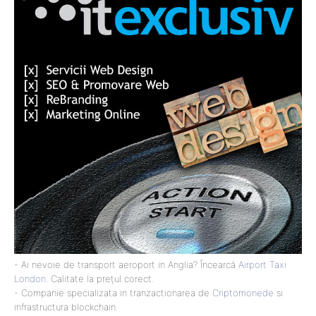
- Ai nevoie de transport aeroport in Anglia? Încearcă
Airport Taxi
London
. Calitate la prețul corect.
- Companie specializata in tranzactionarea de
Criptomonede
si
infrastructura blockchain.