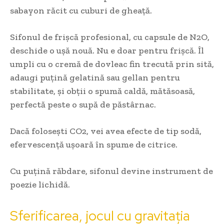
sabayon răcit cu cuburi de gheață.
Sifonul de frișcă profesional, cu capsule de N2O,
deschide o ușă nouă. Nu e doar pentru frișcă. Îl
umpli cu o cremă de dovleac fin trecută prin sită,
adaugi puțină gelatină sau gellan pentru
stabilitate, și obții o spumă caldă, mătăsoasă,
perfectă peste o supă de păstârnac.
Dacă folosești CO2, vei avea efecte de tip sodă,
efervescență ușoară în spume de citrice.
Cu puțină răbdare, sifonul devine instrument de
poezie lichidă.
Sferificarea, jocul cu gravitația