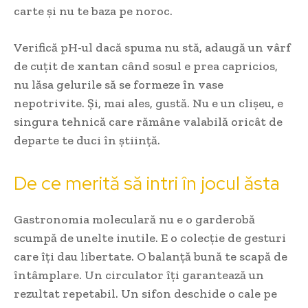
carte și nu te baza pe noroc.
Verifică pH-ul dacă spuma nu stă, adaugă un vârf
de cuțit de xantan când sosul e prea capricios,
nu lăsa gelurile să se formeze în vase
nepotrivite. Și, mai ales, gustă. Nu e un clișeu, e
singura tehnică care rămâne valabilă oricât de
departe te duci în știință.
De ce merită să intri în jocul ăsta
Gastronomia moleculară nu e o garderobă
scumpă de unelte inutile. E o colecție de gesturi
care îți dau libertate. O balanță bună te scapă de
întâmplare. Un circulator îți garantează un
rezultat repetabil. Un sifon deschide o cale pe