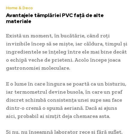
Home & Deco
Avantajele tâmplăriei PVC față de alte
materiale
Există un moment, în bucătărie, când roți
invizibile încep să se miște, iar căldura, timpul și
ingredientele se înțeleg între ele mai bine decât
o echipă veche de prieteni. Acolo începe joaca
gastronomiei moleculare.
E o lume în care lingura se poartă ca un bisturiu,
iar termometrul devine busola, în care un praf
discret schimbă consistența unei supe sau face
dintr-o cremă o spumă aeriană. Dacă ai ajuns
aici, probabil ai simțit deja chemarea asta.
Și nu, nu înseamnă laborator rece și fără suflet.