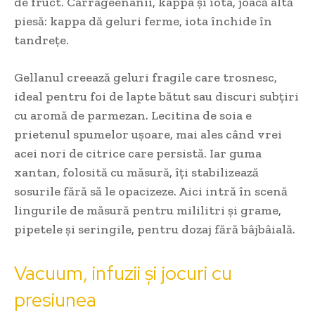
de fruct. Carrageenanii, kappa și iota, joacă altă
piesă: kappa dă geluri ferme, iota închide în
tandrețe.
Gellanul creează geluri fragile care trosnesc,
ideal pentru foi de lapte bătut sau discuri subțiri
cu aromă de parmezan. Lecitina de soia e
prietenul spumelor ușoare, mai ales când vrei
acei nori de citrice care persistă. Iar guma
xantan, folosită cu măsură, îți stabilizează
sosurile fără să le opacizeze. Aici intră în scenă
lingurile de măsură pentru mililitri și grame,
pipetele și seringile, pentru dozaj fără bâjbâială.
Vacuum, infuzii și jocuri cu
presiunea