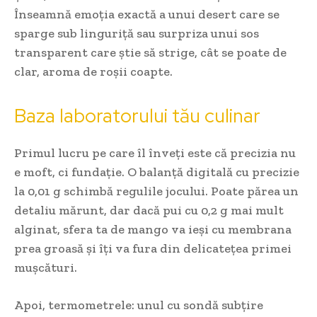
Înseamnă emoția exactă a unui desert care se
sparge sub linguriță sau surpriza unui sos
transparent care știe să strige, cât se poate de
clar, aroma de roșii coapte.
Baza laboratorului tău culinar
Primul lucru pe care îl înveți este că precizia nu
e moft, ci fundație. O balanță digitală cu precizie
la 0,01 g schimbă regulile jocului. Poate părea un
detaliu mărunt, dar dacă pui cu 0,2 g mai mult
alginat, sfera ta de mango va ieși cu membrana
prea groasă și îți va fura din delicatețea primei
mușcături.
Apoi, termometrele: unul cu sondă subțire