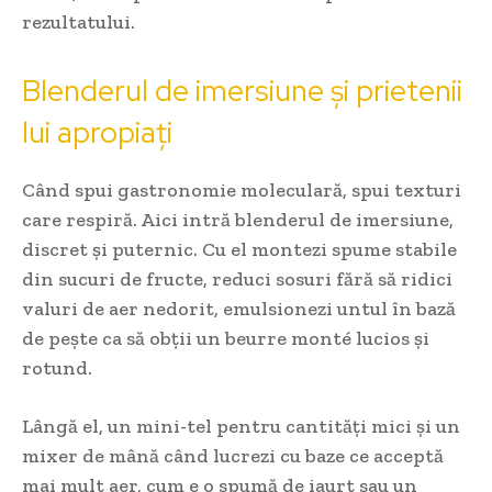
rezultatului.
Blenderul de imersiune și prietenii
lui apropiați
Când spui gastronomie moleculară, spui texturi
care respiră. Aici intră blenderul de imersiune,
discret și puternic. Cu el montezi spume stabile
din sucuri de fructe, reduci sosuri fără să ridici
valuri de aer nedorit, emulsionezi untul în bază
de pește ca să obții un beurre monté lucios și
rotund.
Lângă el, un mini-tel pentru cantități mici și un
mixer de mână când lucrezi cu baze ce acceptă
mai mult aer, cum e o spumă de iaurt sau un