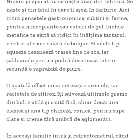
Niciun preparat nu se naște doar din tehnică. Se
naște și din felul în care îl așezi în farfurie. Aici
intră pensetele gastronomice, subțiri și ferme,
pentru microplante sau cuburi de gel. Inelele
metalice te ajută să ridici în înălțime tartarul,
risotto-ul sau o salată de bulgur. Sticlele tip
squeeze desenează trasee fine de sos, iar
șabloanele pentru pudră desenează într-o
secundă o suprafață de piure.
O spatulă offset mică netezește cremele, iar
racletele de silicon îți salvează ultimele grame
din bol. E utilă și o sită fină, chiar două: una
clasică și una tip chineză, conică, pentru supe
clare și creme fără umbră de aglomerări.
În aceeași familie intră și refractometrul, când