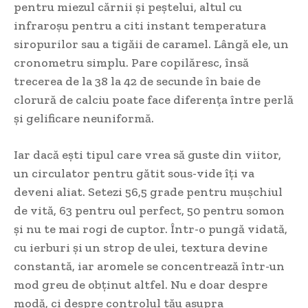
pentru miezul cărnii și peștelui, altul cu
infraroșu pentru a citi instant temperatura
siropurilor sau a tigăii de caramel. Lângă ele, un
cronometru simplu. Pare copilăresc, însă
trecerea de la 38 la 42 de secunde în baie de
clorură de calciu poate face diferența între perlă
și gelificare neuniformă.
Iar dacă ești tipul care vrea să guste din viitor,
un circulator pentru gătit sous-vide îți va
deveni aliat. Setezi 56,5 grade pentru mușchiul
de vită, 63 pentru oul perfect, 50 pentru somon
și nu te mai rogi de cuptor. Într-o pungă vidată,
cu ierburi și un strop de ulei, textura devine
constantă, iar aromele se concentrează într-un
mod greu de obținut altfel. Nu e doar despre
modă, ci despre controlul tău asupra