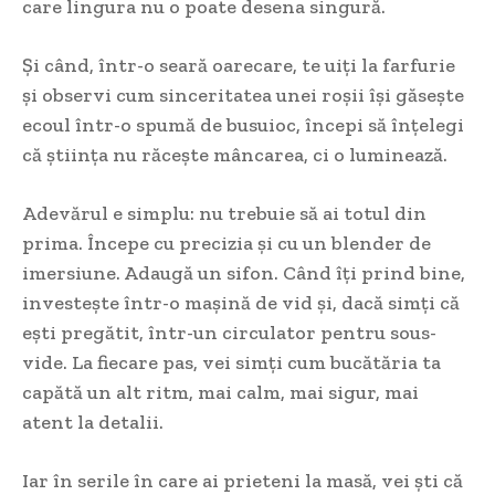
care lingura nu o poate desena singură.
Și când, într-o seară oarecare, te uiți la farfurie
și observi cum sinceritatea unei roșii își găsește
ecoul într-o spumă de busuioc, începi să înțelegi
că știința nu răcește mâncarea, ci o luminează.
Adevărul e simplu: nu trebuie să ai totul din
prima. Începe cu precizia și cu un blender de
imersiune. Adaugă un sifon. Când îți prind bine,
investește într-o mașină de vid și, dacă simți că
ești pregătit, într-un circulator pentru sous-
vide. La fiecare pas, vei simți cum bucătăria ta
capătă un alt ritm, mai calm, mai sigur, mai
atent la detalii.
Iar în serile în care ai prieteni la masă, vei ști că