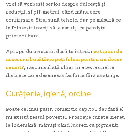
vrei să vorbești serios despre dulceață și
reducții, și pH-metrul, când mâna cere
confirmare. Știu, sună tehnic, dar pe măsură ce
le folosești înveți să le asculți ca pe niște
prieteni buni.
Apropo de prieteni, dacă te întrebi
ce tipuri de
accesorii bucătărie poți folosi pentru un decor
reușit?
, răspunsul stă chiar în aceste unelte
discrete care desenează farfuria fără să strige.
Curățenie, igienă, ordine
Poate cel mai puțin romantic capitol, dar fără el
nu există restul poveștii. Prosoape curate mereu
la îndemână, mănuși când lucrezi cu pigmenți