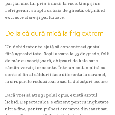
parțial efectul prin infuzii la rece, timp și un
refrigerant simplu ca baia de gheață, obținând
extracte clare și parfumate.
De la căldură mică la frig extrem
Un dehidrator te ajută să concentrezi gustul
fără agresivitate. Roșii uscate la 55 de grade, felii
de măr cu scorțișoară, chipsuri de kale care
rămân verzi și crocante. Într-un colț, o plită cu
control fin al căldurii face diferența la caramel,
la siropurile reducătoare sau la dulcețuri ușoare.
Dacă vrei să atingi polul opus, există azotul
lichid. E spectaculos, e eficient pentru înghețate
ultra-fine, pentru pulberi crocante din iaurt sau