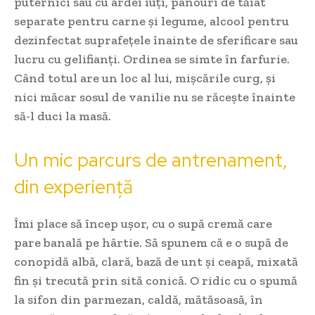
puternici sau cu ardei iuți, panouri de tăiat
separate pentru carne și legume, alcool pentru
dezinfectat suprafețele înainte de sferificare sau
lucru cu gelifianți. Ordinea se simte în farfurie.
Când totul are un loc al lui, mișcările curg, și
nici măcar sosul de vanilie nu se răcește înainte
să-l duci la masă.
Un mic parcurs de antrenament,
din experiență
Îmi place să încep ușor, cu o supă cremă care
pare banală pe hârtie. Să spunem că e o supă de
conopidă albă, clară, bază de unt și ceapă, mixată
fin și trecută prin sită conică. O ridic cu o spumă
la sifon din parmezan, caldă, mătăsoasă, în