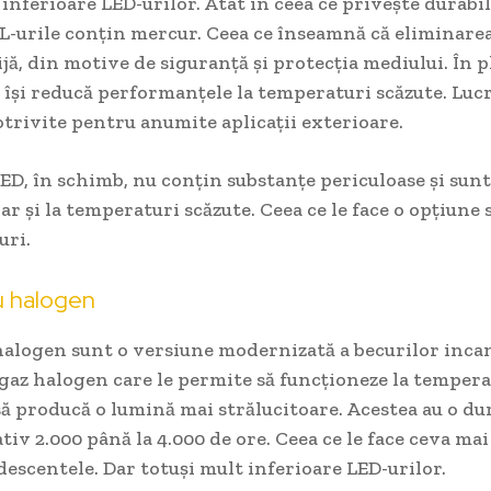
 inferioare LED-urilor. Atât în ceea ce privește durabili
FL-urile conțin mercur. Ceea ce înseamnă că eliminarea
ijă, din motive de siguranță și protecția mediului. În p
ă își reducă performanțele la temperaturi scăzute. Lucr
trivite pentru anumite aplicații exterioare.
LED, în schimb, nu conțin substanțe periculoase și sun
iar și la temperaturi scăzute. Ceea ce le face o opțiune
uri.
u halogen
halogen sunt o versiune modernizată a becurilor inca
gaz halogen care le permite să funcționeze la temper
 să producă o lumină mai strălucitoare. Acestea au o du
iv 2.000 până la 4.000 de ore. Ceea ce le face ceva mai
escentele. Dar totuși mult inferioare LED-urilor.