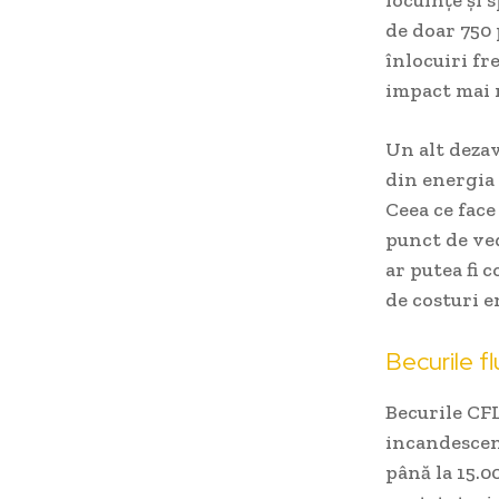
locuințe și 
de doar 750 
înlocuiri fr
impact mai 
Un alt dezav
din energia
Ceea ce face
punct de ve
ar putea fi 
de costuri e
Becurile 
Becurile CFL
incandescent
până la 15.0