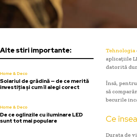
Alte stiri importante:
Tehnologia
aplicațiile 
datorită dura
Home & Deco
Solariul de grădină — de ce merită
Însă, pentru
investiția și cum îl alegi corect
să comparăm 
becurile inc
Home & Deco
De ce oglinzile cu iluminare LED
Ce însea
sunt tot mai populare
Durata de vi