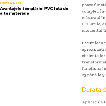
Home & Deco
poate funcți
Avantajele tâmplăriei PVC față de
complet. În 
alte materiale
măsurată în 
LED-urile, e
momentul în
Becurile inc
aproximativ
eficiența lo
transformată
funcționa în
25 până la 5
Durata d
Aplicațiile 