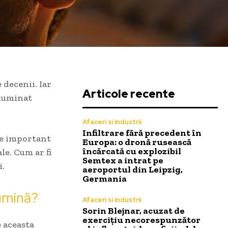
 decenii. Iar
Articole recente
iluminat
Afaceri si Industrii
Infiltrare fără precedent în
ste important
Europa: o dronă rusească
încărcată cu explozibil
le. Cum ar fi
Semtex a intrat pe
i.
aeroportul din Leipzig,
Germania
lumină?
Afaceri si Industrii
Sorin Blejnar, acuzat de
exercițiu necorespunzător
e aceasta