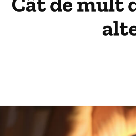
Cât de mult 
alt