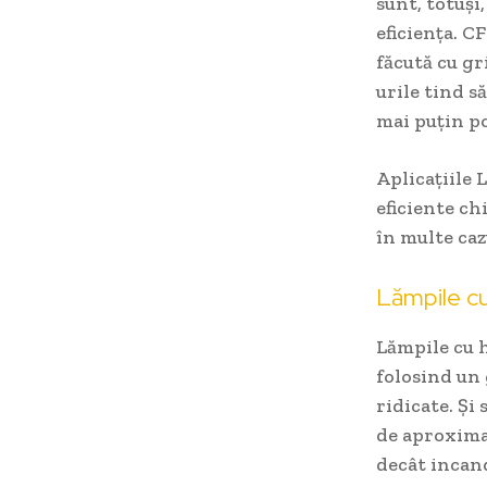
sunt, totuși,
eficiența. C
făcută cu gr
urile tind s
mai puțin po
Aplicațiile 
eficiente ch
în multe caz
Lămpile c
Lămpile cu 
folosind un 
ridicate. Și
de aproximat
decât incand