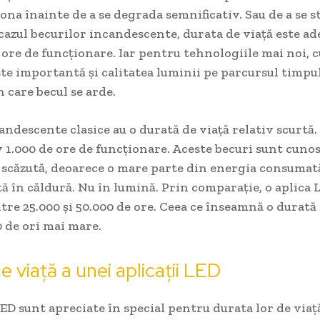
ona înainte de a se degrada semnificativ. Sau de a se s
cazul becurilor incandescente, durata de viață este ad
ore de funcționare. Iar pentru tehnologiile mai noi, 
ste importantă și calitatea luminii pe parcursul timpu
 care becul se arde.
andescente clasice au o durată de viață relativ scurtă.
 1.000 de ore de funcționare. Aceste becuri sunt cuno
r scăzută, deoarece o mare parte din energia consumat
 în căldură. Nu în lumină. Prin comparație, o aplica 
tre 25.000 și 50.000 de ore. Ceea ce înseamnă o durată 
0 de ori mai mare.
e viață a unei aplicații LED
LED sunt apreciate în special pentru durata lor de viaț