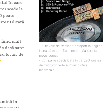
tul în care
nii scade la
ED poate
ste utilizată
, fiind mult
- Ai nevoie de transport aeroport in Anglia?
de dacă sunt
Încearcă
Airport Taxi London
. Calitate la
ru locuri de
prețul corect.
e
.
- Companie specializata in tranzactionarea
de
Criptomonede
si infrastructura
blockchain.
lumină în