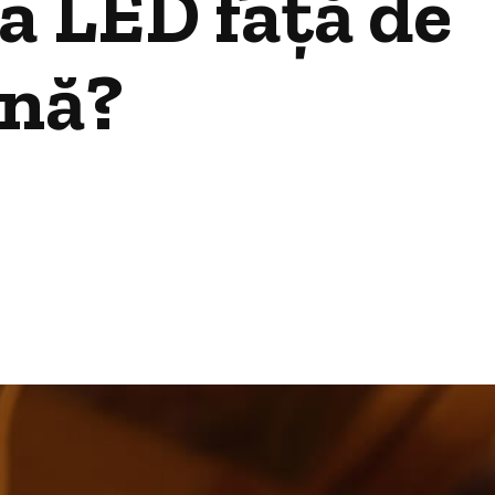
a LED față de
ină?