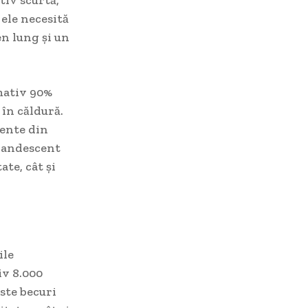
tiv scurtă,
 ele necesită
en lung și un
mativ 90%
în căldură.
iente din
ncandescent
ate, cât și
ile
iv 8.000
ste becuri