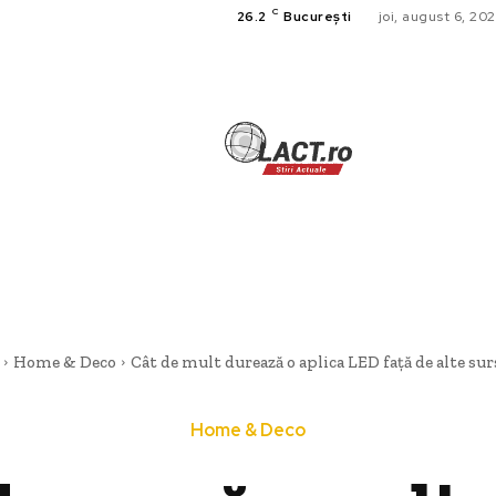
C
26.2
București
joi, august 6, 20
TECH
A
CULTURA SI
HOME & DE
Home & Deco
Cât de mult durează o aplica LED față de alte surs
Home & Deco