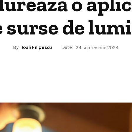
durează o aplic
e surse de lum
By:
Ioan Filipescu
Date:
24 septembrie 2024