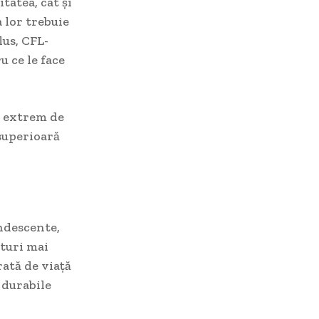
tatea, cât și
 lor trebuie
lus, CFL-
u ce le face
t extrem de
 superioară
ndescente,
aturi mai
rată de viață
 durabile