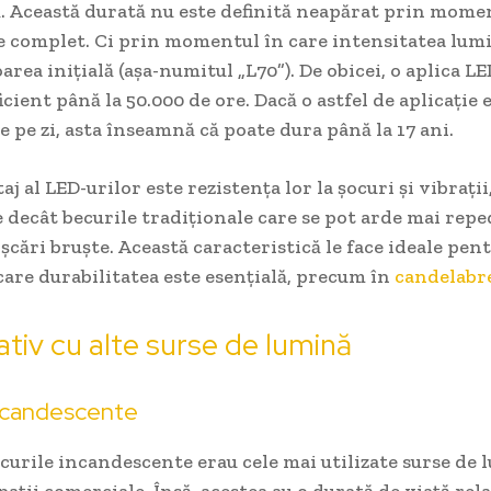
. Această durată nu este definită neapărat prin momen
e complet. Ci prin momentul în care intensitatea lumi
area inițială (așa-numitul „L70”). De obicei, o aplica L
cient până la 50.000 de ore. Dacă o astfel de aplicație e
e pe zi, asta înseamnă că poate dura până la 17 ani.
j al LED-urilor este rezistența lor la șocuri și vibrații
 decât becurile tradiționale care se pot arde mai repe
șcări bruște. Această caracteristică le face ideale pent
 care durabilitatea este esențială, precum în
candelabr
iv cu alte surse de lumină
incandescente
ecurile incandescente erau cele mai utilizate surse de 