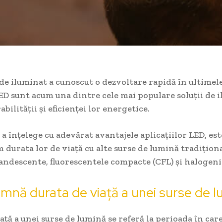
de iluminat a cunoscut o dezvoltare rapidă în ultimele
LED sunt acum una dintre cele mai populare soluții de 
bilității și eficienței lor energetice.
 a înțelege cu adevărat avantajele aplicațiilor LED, e
durata lor de viață cu alte surse de lumină tradiționa
andescente, fluorescentele compacte (CFL) și halogeni
mnă durata de viață a unei surse de 
ață a unei surse de lumină se referă la perioada în car