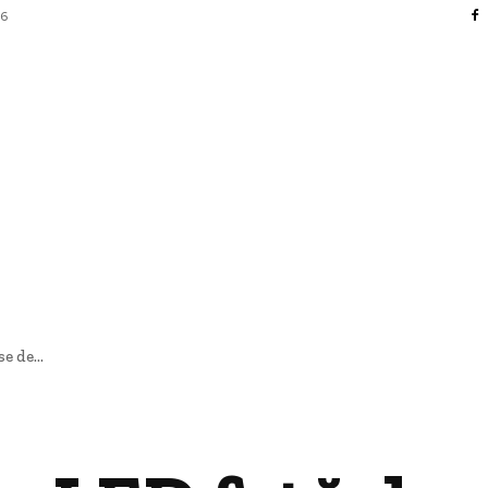
26
FACERI SI INDUSTRII
 ENTERTAINMENT
SANATATE SI HOBBY
CO
e de...