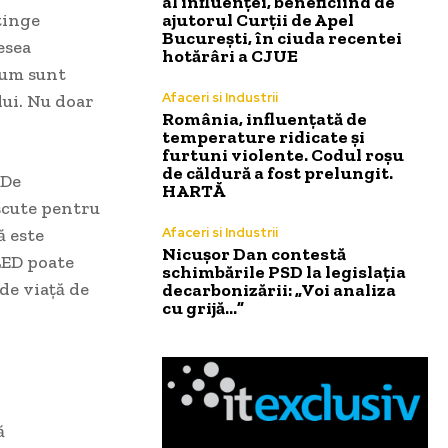
al influenței, beneficiind de
tinge
ajutorul Curții de Apel
București, în ciuda recentei
esea
hotărâri a CJUE
cum sunt
Afaceri si Industrii
lui. Nu doar
România, influențată de
temperature ridicate și
furtuni violente. Codul roșu
de căldură a fost prelungit.
 De
HARTĂ
scute pentru
ă este
Afaceri si Industrii
Nicușor Dan contestă
LED poate
schimbările PSD la legislația
de viață de
decarbonizării: „Voi analiza
cu grijă…”
ă