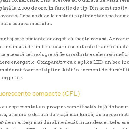
spații comerciale. Însă, acestea au o durată de viață rela
până la 2.000 de ore, în funcție de tip. Din acest motiv,
ecvente. Ceea ce duce la costuri suplimentare pe term
mare asupra mediului.
antaj este eficiența energetică foarte redusă. Aproxi
 consumată de un bec incandescent este transformată 
 ca această tehnologie să fie una dintre cele mai inefic
dere energetic. Comparativ cu o aplica LED, un bec i
considerat foarte risipitor. Atât în termeni de durabilit
nergetice.
fluorescente compacte (CFL)
 au reprezentat un progres semnificativ față de becur
e, oferind o durată de viață mai lungă, de aproximat
00 de ore. Deși mai durabile decât incandescentele, ace