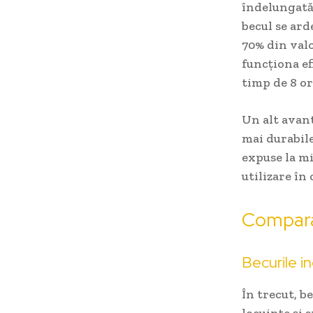
îndelungată
becul se ard
70% din valo
funcționa efi
timp de 8 or
Un alt avanta
mai durabile
expuse la mi
utilizare în
Comparat
Becurile 
În trecut, b