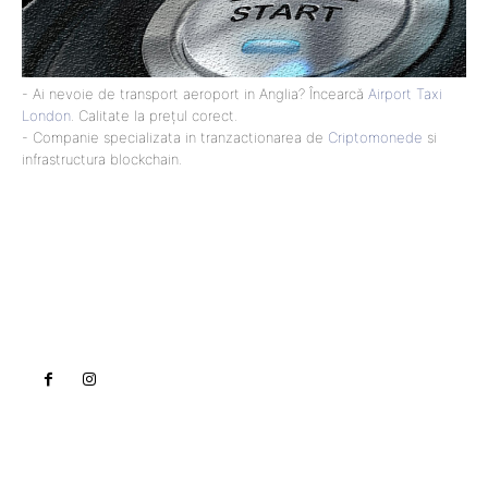
- Ai nevoie de transport aeroport in Anglia? Încearcă
Airport Taxi
London
. Calitate la prețul corect.
- Companie specializata in tranzactionarea de
Criptomonede
si
infrastructura blockchain.
Lact
NEWS PRO
Noutati
Tech
Cultura si Entertainment
Sanatate / Hobby
Home & Deco