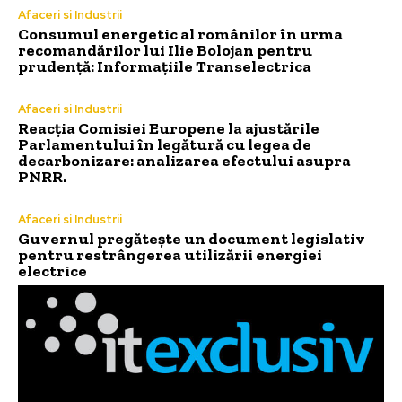
Afaceri si Industrii
Consumul energetic al românilor în urma
recomandărilor lui Ilie Bolojan pentru
prudență: Informațiile Transelectrica
Afaceri si Industrii
Reacția Comisiei Europene la ajustările
Parlamentului în legătură cu legea de
decarbonizare: analizarea efectului asupra
PNRR.
Afaceri si Industrii
Guvernul pregătește un document legislativ
pentru restrângerea utilizării energiei
electrice