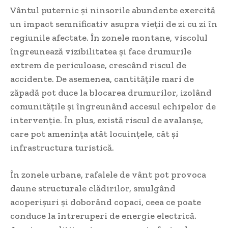
Vântul puternic și ninsorile abundente exercită
un impact semnificativ asupra vieții de zi cu zi în
regiunile afectate. În zonele montane, viscolul
îngreunează vizibilitatea și face drumurile
extrem de periculoase, crescând riscul de
accidente. De asemenea, cantitățile mari de
zăpadă pot duce la blocarea drumurilor, izolând
comunitățile și îngreunând accesul echipelor de
intervenție. În plus, există riscul de avalanșe,
care pot amenința atât locuințele, cât și
infrastructura turistică.
În zonele urbane, rafalele de vânt pot provoca
daune structurale clădirilor, smulgând
acoperișuri și doborând copaci, ceea ce poate
conduce la întreruperi de energie electrică.