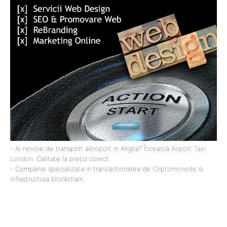
- Ai nevoie de transport aeroport in Anglia? Încearcă
Airport Taxi
London
. Calitate la prețul corect.
- Companie specializata in tranzactionarea de
Criptomonede
si
infrastructura blockchain.