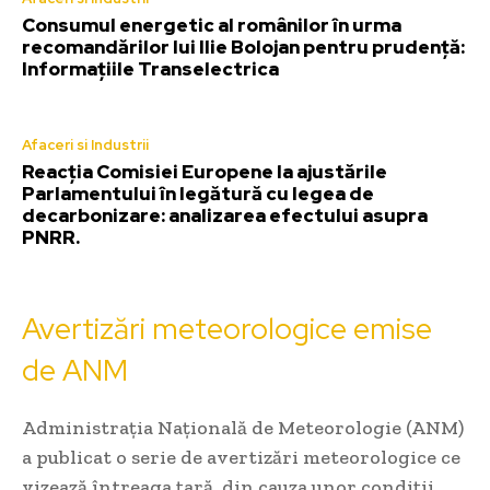
Consumul energetic al românilor în urma
recomandărilor lui Ilie Bolojan pentru prudență:
Informațiile Transelectrica
Afaceri si Industrii
Reacția Comisiei Europene la ajustările
Parlamentului în legătură cu legea de
decarbonizare: analizarea efectului asupra
PNRR.
Avertizări meteorologice emise
de ANM
Administrația Națională de Meteorologie (ANM)
a publicat o serie de avertizări meteorologice ce
vizează întreaga țară, din cauza unor condiții