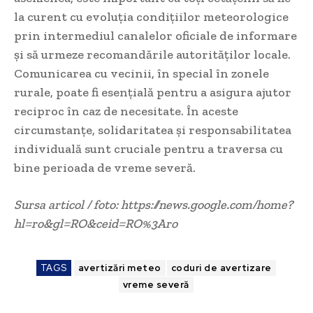
la curent cu evoluția condițiilor meteorologice
prin intermediul canalelor oficiale de informare
și să urmeze recomandările autorităților locale.
Comunicarea cu vecinii, în special în zonele
rurale, poate fi esențială pentru a asigura ajutor
reciproc în caz de necesitate. În aceste
circumstanțe, solidaritatea și responsabilitatea
individuală sunt cruciale pentru a traversa cu
bine perioada de vreme severă.
Sursa articol / foto: https://news.google.com/home?
hl=ro&gl=RO&ceid=RO%3Aro
TAGS
avertizări meteo
coduri de avertizare
vreme severă