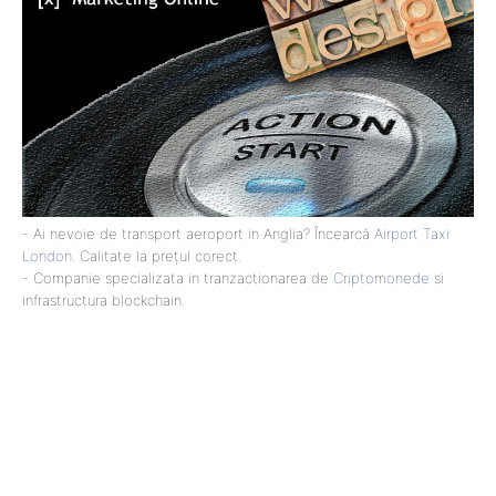
- Ai nevoie de transport aeroport in Anglia? Încearcă
Airport Taxi
London
. Calitate la prețul corect.
- Companie specializata in tranzactionarea de
Criptomonede
si
infrastructura blockchain.
Lact
NEWS PRO