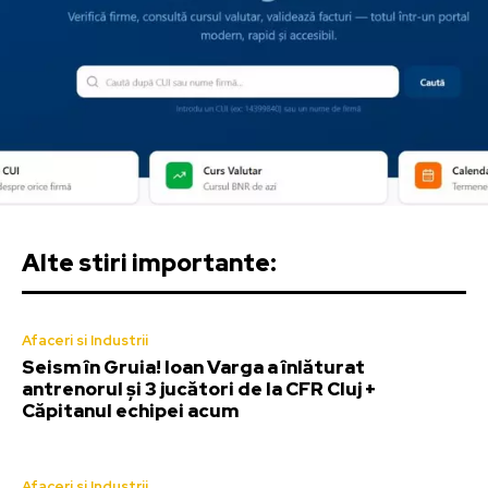
Alte stiri importante:
Afaceri si Industrii
Seism în Gruia! Ioan Varga a înlăturat
antrenorul și 3 jucători de la CFR Cluj +
Căpitanul echipei acum
Afaceri si Industrii