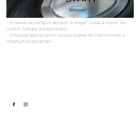
- Ai nevoie de transport aeroport in Anglia? Încearcă
Airport Taxi
London
. Calitate la prețul corect.
- Companie specializata in tranzactionarea de
Criptomonede
si
infrastructura blockchain.
Lact
NEWS PRO
Noutati
Tech
Cultura si Entertainment
Sanatate / Hobby
Home & Deco
Bun venit la Lact.ro !