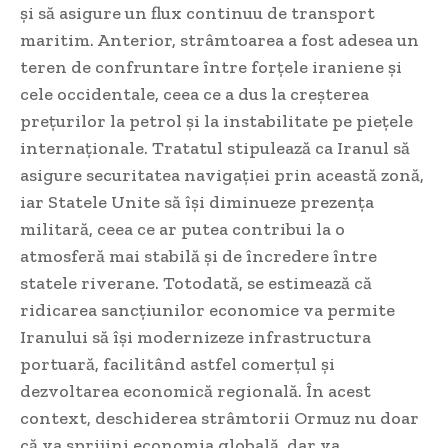
și să asigure un flux continuu de transport
maritim. Anterior, strâmtoarea a fost adesea un
teren de confruntare între forțele iraniene și
cele occidentale, ceea ce a dus la creșterea
prețurilor la petrol și la instabilitate pe piețele
internaționale. Tratatul stipulează ca Iranul să
asigure securitatea navigației prin această zonă,
iar Statele Unite să își diminueze prezența
militară, ceea ce ar putea contribui la o
atmosferă mai stabilă și de încredere între
statele riverane. Totodată, se estimează că
ridicarea sancțiunilor economice va permite
Iranului să își modernizeze infrastructura
portuară, facilitând astfel comerțul și
dezvoltarea economică regională. În acest
context, deschiderea strâmtorii Ormuz nu doar
că va sprijini economia globală, dar va