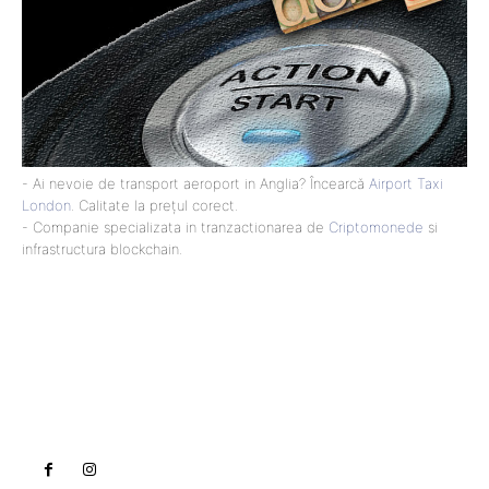
- Ai nevoie de transport aeroport in Anglia? Încearcă
Airport Taxi
London
. Calitate la prețul corect.
- Companie specializata in tranzactionarea de
Criptomonede
si
infrastructura blockchain.
Lact
NEWS PRO