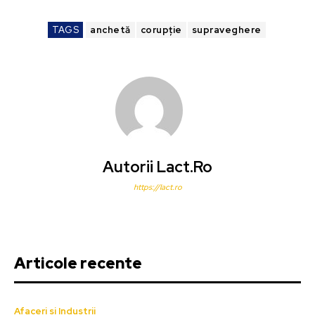
TAGS
anchetă
corupție
supraveghere
Autorii Lact.ro
https://lact.ro
Articole recente
Afaceri si Industrii