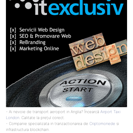
- Ai nevoie de transport aeroport in Anglia? Încearcă
Airport Taxi
London
. Calitate la prețul corect.
- Companie specializata in tranzactionarea de
Criptomonede
si
infrastructura blockchain.