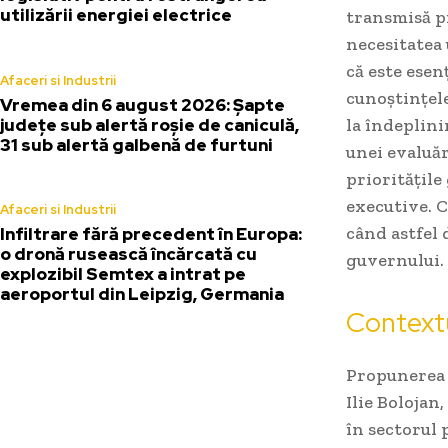
utilizării energiei electrice
transmisă pr
necesitatea 
că este esen
Afaceri si Industrii
cunoștințele
Vremea din 6 august 2026: Șapte
județe sub alertă roșie de caniculă,
la îndeplini
31 sub alertă galbenă de furtuni
unei evaluăr
prioritățile
executive. C
Afaceri si Industrii
când astfel 
Infiltrare fără precedent în Europa:
o dronă rusească încărcată cu
guvernului.
explozibil Semtex a intrat pe
aeroportul din Leipzig, Germania
Contextu
Propunerea 
Ilie Bolojan
în sectorul 