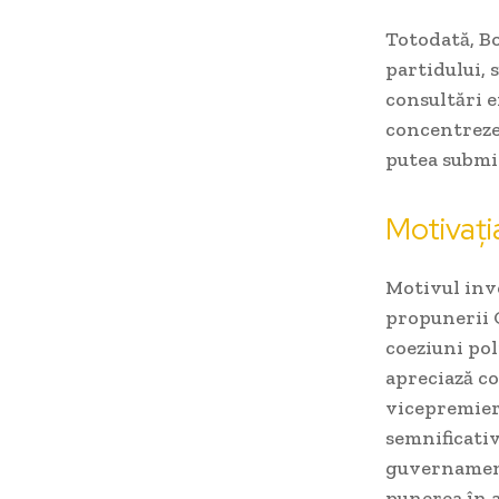
Totodată, Bo
partidului, 
consultări e
concentreze 
putea submin
Motivați
Motivul inv
propunerii O
coeziuni pol
apreciază c
vicepremier 
semnificativ
guvernamenta
punerea în a