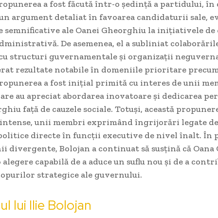
ropunerea a fost făcută într-o ședință a partidului, în
un argument detaliat în favoarea candidaturii sale, e
e semnificative ale Oanei Gheorghiu la inițiativele de
dministrativă. De asemenea, el a subliniat colaborăril
a cu structuri guvernamentale și organizații neguvern
rat rezultate notabile în domeniile prioritare precum
ropunerea a fost inițial primită cu interes de unii me
care au apreciat abordarea inovatoare și dedicarea pe
hiu față de cauzele sociale. Totuși, această propuner
 intense, unii membri exprimând îngrijorări legate de
olitice directe în funcții executive de nivel înalt. În 
nii divergente, Bolojan a continuat să susțină că Oan
 alegere capabilă de a aduce un suflu nou și de a contri
opurilor strategice ale guvernului.
 lui Ilie Bolojan