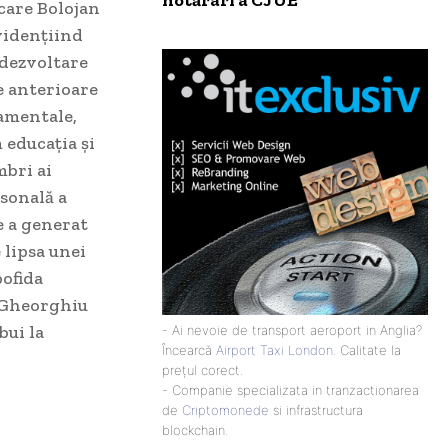
hotărâri a CJUE
 care Bolojan
vidențiind
 dezvoltare
e anterioare
amentale,
 educația și
mbri ai
rsonală a
e a generat
 lipsa unei
pofida
a Gheorghiu
bui la
- Ai nevoie de transport aeroport in Anglia?
Încearcă
Airport Taxi London
. Calitate la
prețul corect.
- Companie specializata in tranzactionarea
de
Criptomonede
si infrastructura
blockchain.