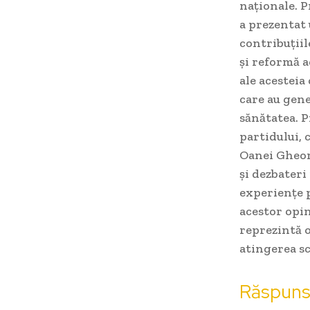
naționale. P
a prezentat 
contribuțiil
și reformă a
ale acestei
care au gene
sănătatea. P
partidului, 
Oanei Gheorg
și dezbateri
experiențe p
acestor opi
reprezintă o
atingerea sc
Răspunsul