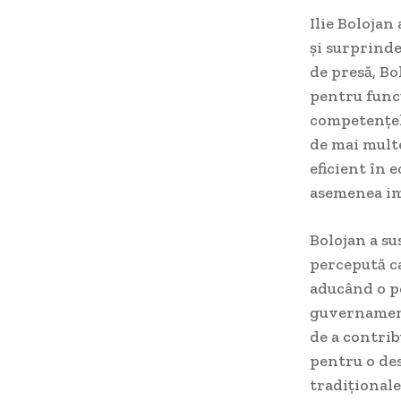
Ilie Bolojan
și surprinde
de presă, Bo
pentru funcț
competențelo
de mai multe
eficient în 
asemenea i
Bolojan a su
percepută ca
aducând o p
guvernament
de a contrib
pentru o des
tradiționale