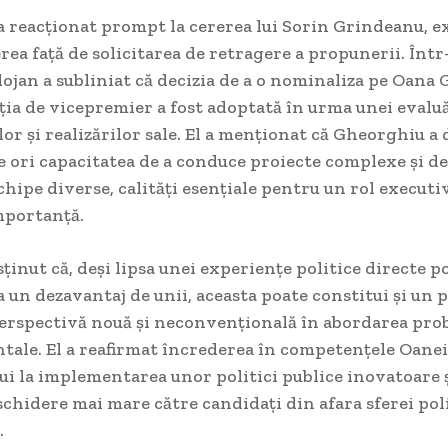
 a reacționat prompt la cererea lui Sorin Grindeanu,
rea față de solicitarea de retragere a propunerii. Într
lojan a subliniat că decizia de a o nominaliza pe Oana
ia de vicepremier a fost adoptată în urma unei evaluă
r și realizărilor sale. El a menționat că Gheorghiu 
 ori capacitatea de a conduce proiecte complexe și de
echipe diverse, calități esențiale pentru un rol executi
mportanță.
sținut că, deși lipsa unei experiențe politice directe po
 un dezavantaj de unii, aceasta poate constitui și un p
erspectivă nouă și neconvențională în abordarea pro
ale. El a reafirmat încrederea în competențele Oane
ui la implementarea unor politici publice inovatoare ș
chidere mai mare către candidați din afara sferei pol
.