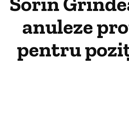
Sorin Grindea
anuleze pr
pentru poziț