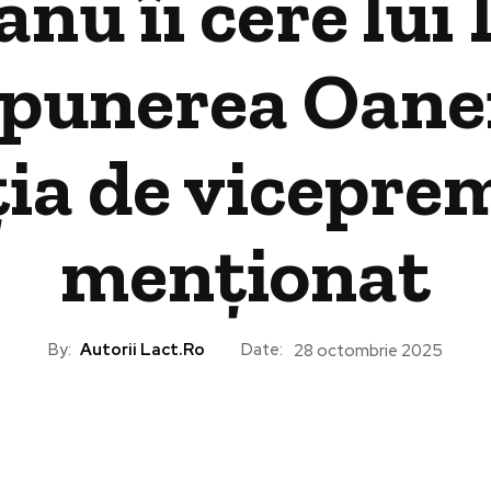
nu îi cere lui I
opunerea Oane
ia de vicepre
menționat
By:
Autorii Lact.ro
Date:
28 octombrie 2025