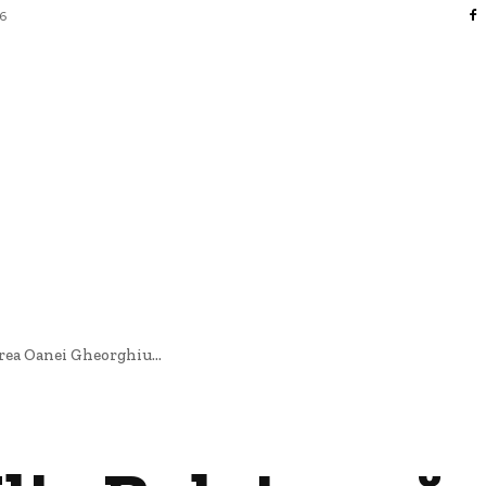
26
FACERI SI INDUSTRII
 ENTERTAINMENT
SANATATE SI HOBBY
CO
rea Oanei Gheorghiu...