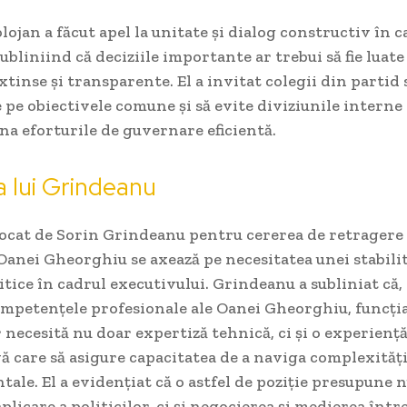
lojan a făcut apel la unitate și dialog constructiv în c
subliniind că deciziile importante ar trebui să fie luate
xtinse și transparente. El a invitat colegii din partid 
pe obiectivele comune și să evite diviziunile interne 
a eforturile de guvernare eficientă.
a lui Grindeanu
ocat de Sorin Grindeanu pentru cererea de retragere
anei Gheorghiu se axează pe necesitatea unei stabilit
itice în cadrul executivului. Grindeanu a subliniat că,
ompetențele profesionale ale Oanei Gheorghiu, funcți
necesită nu doar expertiză tehnică, ci și o experiență
ă care să asigure capacitatea de a naviga complexități
le. El a evidențiat că o astfel de poziție presupune 
plicare a politicilor, ci și negocierea și medierea într