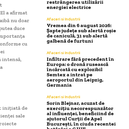
restrângerea utilizării
t
energiei electrice
El a afirmat
Afaceri si Industrii
 aibă nu doar
Vremea din 6 august 2026:
 putea duce
Șapte județe sub alertă roșie
de caniculă, 31 sub alertă
 importanța
galbenă de furtuni
 conforme cu
ei
Afaceri si Industrii
Infiltrare fără precedent în
ă intensă,
Europa: o dronă rusească
 a
încărcată cu explozibil
Semtex a intrat pe
aeroportul din Leipzig,
Germania
Afaceri si Industrii
Sorin Blejnar, acuzat de
 inițiată de
exercițiu necorespunzător
al influenței, beneficiind de
ienței sale
ajutorul Curții de Apel
proiecte
București, în ciuda recentei