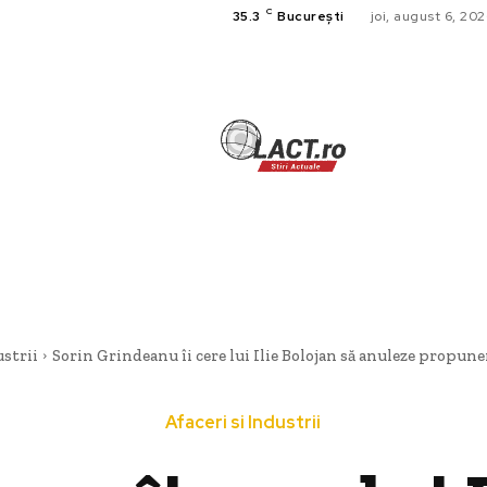
C
35.3
București
joi, august 6, 20
TECH
A
CULTURA SI
HOME & DE
ustrii
Sorin Grindeanu îi cere lui Ilie Bolojan să anuleze propune
Afaceri si Industrii