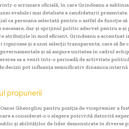
intr-o scrisoare oficială, în care Grindeanu a sublinia
unei evaluări mai detaliate a candidaturii prezentate. 
țial ca persoana selectată pentru o astfel de funcție să
 necesare, dar și sprijinul politic adecvat pentru a-și
re atribuțiile în mod eficient. Grindeanu a accentuat
i riguroase și a unei selecții transparente, care să fie
 guvernamentale și să asigure unitatea în cadrul echip
ererea sa a venit într-o perioadă de activitate politic
de decizii pot influența semnificativ dinamica internă
l propunerii
Oanei Gheorghiu pentru poziția de vicepremier a fost
, care a considerat-o o alegere potrivită datorită exper
public și abilităților de lider demonstrate în diverse 