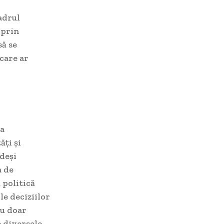
adrul
 prin
să se
care ar
 a
ăți și
 deși
a de
 politică
le deciziilor
nu doar
e diversele