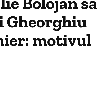
lie Bolojan să
i Gheorghiu
mier: motivul