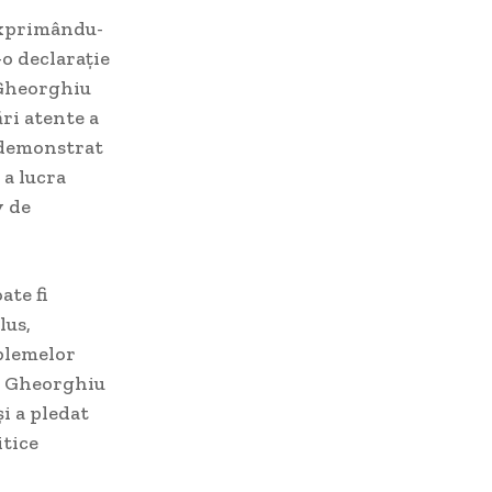
 exprimându-
-o declarație
 Gheorghiu
ri atente a
a demonstrat
 a lucra
v de
ate fi
lus,
blemelor
i Gheorghiu
i a pledat
itice