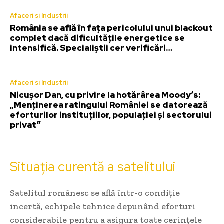
Afaceri si Industrii
România se află în fața pericolului unui blackout
complet dacă dificultățile energetice se
intensifică. Specialiștii cer verificări…
Afaceri si Industrii
Nicușor Dan, cu privire la hotărârea Moody’s:
„Menținerea ratingului României se datorează
eforturilor instituțiilor, populației și sectorului
privat”
Situația curentă a satelitului
Satelitul românesc se află într-o condiție
incertă, echipele tehnice depunând eforturi
considerabile pentru a asigura toate cerințele