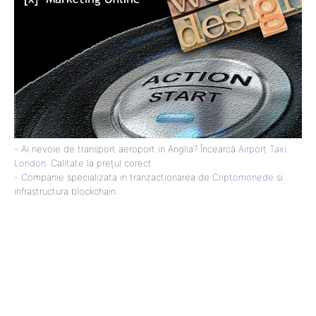
- Ai nevoie de transport aeroport in Anglia? Încearcă
Airport Taxi
London
. Calitate la prețul corect.
- Companie specializata in tranzactionarea de
Criptomonede
si
infrastructura blockchain.
Lact
NEWS PRO