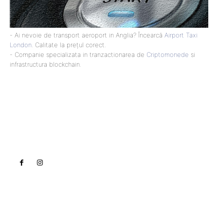
- Ai nevoie de transport aeroport in Anglia? Încearcă
Airport Taxi
London
. Calitate la prețul corect.
- Companie specializata in tranzactionarea de
Criptomonede
si
infrastructura blockchain.
Lact
NEWS PRO
Noutati
Tech
Cultura si Entertainment
Sanatate / Hobby
Home & Deco
Bun venit la Lact.ro !