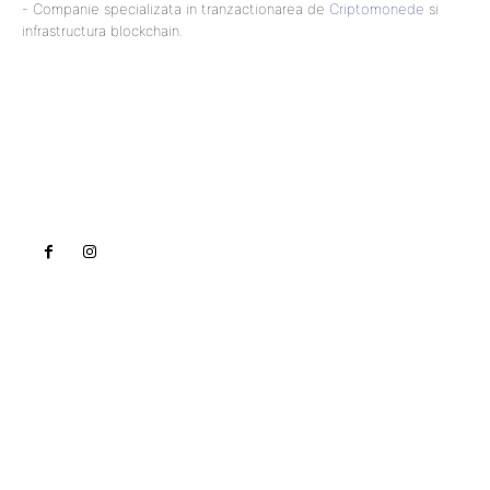
- Companie specializata in tranzactionarea de
Criptomonede
si
infrastructura blockchain.
Lact
NEWS PRO
Noutati
Tech
Cultura si Entertainment
Sanatate / Hobby
Home & Deco
Bun venit la Lact.ro !
Lact.ro un site de știri / blog de noutăți, dedicat
diseminării de informații și actualități. Acesta oferă
articole, reportaje și analize pe teme diverse, de la
evenimente curente la subiecte specifice de interes.