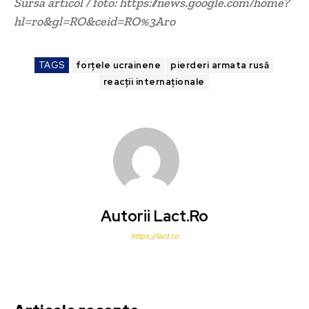
Sursa articol / foto: https://news.google.com/home?
hl=ro&gl=RO&ceid=RO%3Aro
TAGS
forțele ucrainene
pierderi armata rusă
reacții internaționale
Autorii Lact.ro
https://lact.ro