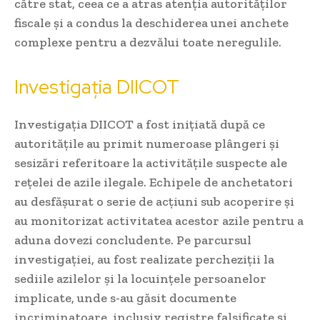
către stat, ceea ce a atras atenția autorităților
fiscale și a condus la deschiderea unei anchete
complexe pentru a dezvălui toate neregulile.
Investigația DIICOT
Investigația DIICOT a fost inițiată după ce
autoritățile au primit numeroase plângeri și
sesizări referitoare la activitățile suspecte ale
rețelei de azile ilegale. Echipele de anchetatori
au desfășurat o serie de acțiuni sub acoperire și
au monitorizat activitatea acestor azile pentru a
aduna dovezi concludente. Pe parcursul
investigației, au fost realizate percheziții la
sediile azilelor și la locuințele persoanelor
implicate, unde s-au găsit documente
incriminatoare, inclusiv registre falsificate și