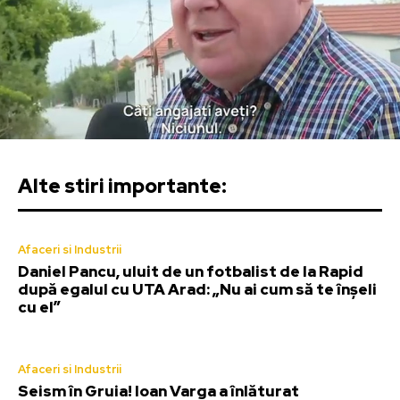
Alte stiri importante:
Afaceri si Industrii
Daniel Pancu, uluit de un fotbalist de la Rapid
după egalul cu UTA Arad: „Nu ai cum să te înșeli
cu el”
Afaceri si Industrii
Seism în Gruia! Ioan Varga a înlăturat