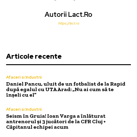
Autorii Lact.ro
https://lact.ro
Articole recente
Afaceri si Industrii
Daniel Pancu, uluit de un fotbalist de la Rapid
după egalul cu UTA Arad: „Nu ai cum să te
înșeli cu el”
Afaceri si Industrii
Seism în Gruia! Ioan Varga a înlăturat
antrenorul și 3 jucători de la CFR Cluj +
Căpitanul echipei acum