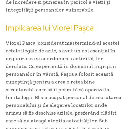
de încredere și punerea în pericol a vieții și
integrității persoanelor vulnerabile.
Implicarea lui Viorel Pașca
Viorel Pașca, considerat mastermind-ul acestei
rețele ilegale de azile, a avut un rol esențial în
organizarea și coordonarea activităților
derulate. Cu experiență în domeniul îngrijirii
persoanelor în vârstă, Pașca a folosit această
cunoștință pentru a crea o rețea bine
structurată, care să îi permită să opereze la
limita legii. El s-a ocupat personal de recrutarea
personalului și de alegerea locațiilor unde
urmau să fie deschise azilele, preferând clădiri
care să nu atragă atenția autorităților. Sub
conducerea sa, rețeaua a reușit să atragă un