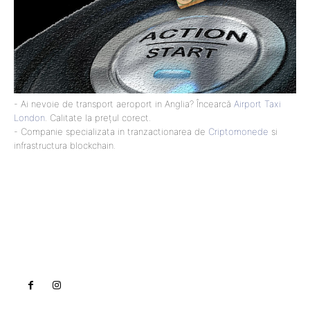
- Ai nevoie de transport aeroport in Anglia? Încearcă
Airport Taxi
London
. Calitate la prețul corect.
- Companie specializata in tranzactionarea de
Criptomonede
si
infrastructura blockchain.
Lact
NEWS PRO