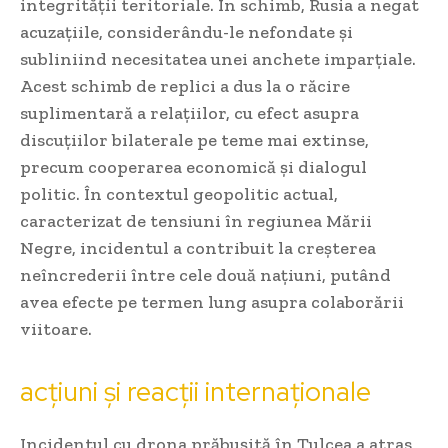
integrității teritoriale. În schimb, Rusia a negat
acuzațiile, considerându-le nefondate și
subliniind necesitatea unei anchete imparțiale.
Acest schimb de replici a dus la o răcire
suplimentară a relațiilor, cu efect asupra
discuțiilor bilaterale pe teme mai extinse,
precum cooperarea economică și dialogul
politic. În contextul geopolitic actual,
caracterizat de tensiuni în regiunea Mării
Negre, incidentul a contribuit la creșterea
neîncrederii între cele două națiuni, putând
avea efecte pe termen lung asupra colaborării
viitoare.
acțiuni și reacții internaționale
Incidentul cu drona prăbușită în Tulcea a atras