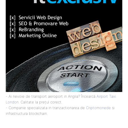
- Ai nevoie de transport aeroport in Anglia? Încearcă
Airport Taxi
London
. Calitate la prețul corect.
- Companie specializata in tranzactionarea de
Criptomonede
si
infrastructura blockchain.