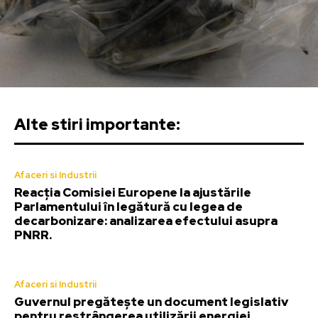
Alte stiri importante:
Afaceri si Industrii
Reacția Comisiei Europene la ajustările
Parlamentului în legătură cu legea de
decarbonizare: analizarea efectului asupra
PNRR.
Afaceri si Industrii
Guvernul pregătește un document legislativ
pentru restrângerea utilizării energiei