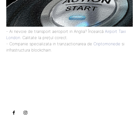
- Ai nevoie de transport aeroport in Anglia? Încearcă
Airport Taxi
London
. Calitate la prețul corect.
- Companie specializata in tranzactionarea de
Criptomonede
si
infrastructura blockchain.
Lact
NEWS PRO
Noutati
Tech
Cultura si Entertainment
Sanatate / Hobby
Home & Deco