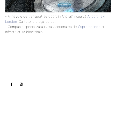
- Ai nevoie de transport aeroport in Anglia? Încearcă
Airport Taxi
London
. Calitate la prețul corect.
- Companie specializata in tranzactionarea de
Criptomonede
si
infrastructura blockchain.
Lact
NEWS PRO
Noutati
Tech
Cultura si Entertainment
Sanatate / Hobby
Home & Deco
Bun venit la Lact.ro !