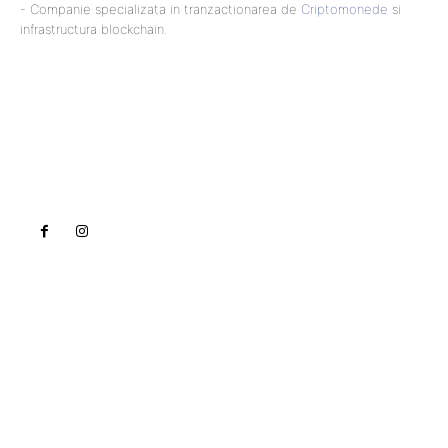
- Companie specializata in tranzactionarea de
Criptomonede
si
infrastructura blockchain.
Lact
NEWS PRO
Noutati
Tech
Cultura si Entertainment
Sanatate / Hobby
Home & Deco
Bun venit la Lact.ro !
Lact.ro un site de știri / blog de noutăți, dedicat
diseminării de informații și actualități. Acesta oferă
articole, reportaje și analize pe teme diverse, de la
evenimente curente la subiecte specifice de interes.