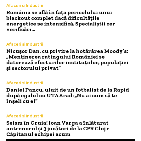
Afaceri si Industrii
România se află în fața pericolului unui
blackout complet dacă dificultățile
energetice se intensifică. Specialiștii cer
verificări…
Afaceri si Industrii
Nicușor Dan, cu privire la hotărârea Moody’s:
„Menținerea ratingului României se
datorează eforturilor instituțiilor, populației
și sectorului privat”
Afaceri si Industrii
Daniel Pancu, uluit de un fotbalist de la Rapid
după egalul cu UTA Arad: „Nu ai cum să te
înșeli cu el”
Afaceri si Industrii
Seism în Gruia! Ioan Varga a înlăturat
antrenorul și 3 jucători de la CFR Cluj +
Căpitanul echipei acum