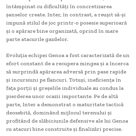
întâmpinat cu dificultăți în concretizarea
șanselor create. Inter, în contrast, a reușit să-și
impună stilul de joc printr-o posesie superioară
și o apărare bine organizată, oprind în mare
parte atacurile gazdelor.
Evoluția echipei Genoa a fost caracterizată de un
efort constant de a recupera mingea și a încerca
să surprindă apărarea adversă prin pase rapide
și incursiuni pe flancuri. Totuși, ineficiența în
fața porții și greșelile individuale au condus la
pierderea unor ocazii importante. Pe de altă
parte, Inter a demonstrat o maturitate tactică
deosebită, dominând mijlocul terenului și
profitând de slăbiciunile defensive ale lui Genoa
cu atacuri bine construite și finalizări precise.