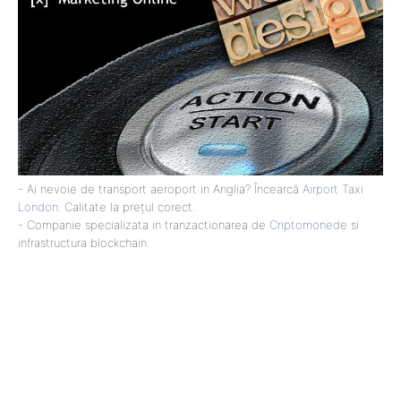
- Ai nevoie de transport aeroport in Anglia? Încearcă
Airport Taxi
London
. Calitate la prețul corect.
- Companie specializata in tranzactionarea de
Criptomonede
si
infrastructura blockchain.
Lact
NEWS PRO