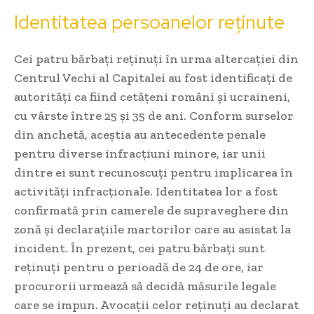
Identitatea persoanelor reținute
Cei patru bărbați reținuți în urma altercației din
Centrul Vechi al Capitalei au fost identificați de
autorități ca fiind cetățeni români și ucraineni,
cu vârste între 25 și 35 de ani. Conform surselor
din anchetă, aceștia au antecedente penale
pentru diverse infracțiuni minore, iar unii
dintre ei sunt recunoscuți pentru implicarea în
activități infracționale. Identitatea lor a fost
confirmată prin camerele de supraveghere din
zonă și declarațiile martorilor care au asistat la
incident. În prezent, cei patru bărbați sunt
reținuți pentru o perioadă de 24 de ore, iar
procurorii urmează să decidă măsurile legale
care se impun. Avocații celor reținuți au declarat