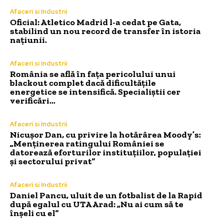
Afaceri si Industrii
Oficial: Atletico Madrid l-a cedat pe Gata,
stabilind un nou record de transfer în istoria
națiunii.
Afaceri si Industrii
România se află în fața pericolului unui
blackout complet dacă dificultățile
energetice se intensifică. Specialiștii cer
verificări…
Afaceri si Industrii
Nicușor Dan, cu privire la hotărârea Moody’s:
„Menținerea ratingului României se
datorează eforturilor instituțiilor, populației
și sectorului privat”
Afaceri si Industrii
Daniel Pancu, uluit de un fotbalist de la Rapid
după egalul cu UTA Arad: „Nu ai cum să te
înșeli cu el”