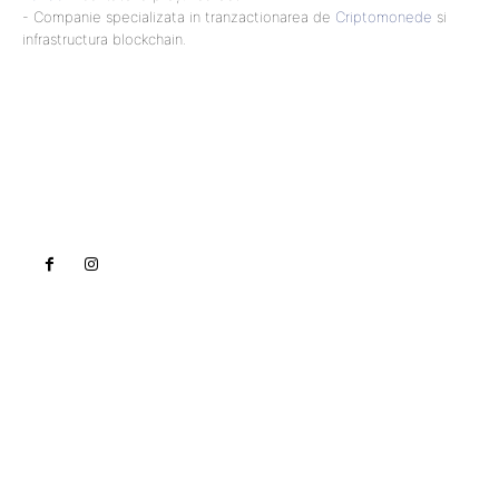
- Companie specializata in tranzactionarea de
Criptomonede
si
infrastructura blockchain.
Lact
NEWS PRO
Noutati
Tech
Cultura si Entertainment
Sanatate / Hobby
Home & Deco
Bun venit la Lact.ro !
Lact.ro un site de știri / blog de noutăți, dedicat
diseminării de informații și actualități. Acesta oferă
articole, reportaje și analize pe teme diverse, de la
evenimente curente la subiecte specifice de interes.