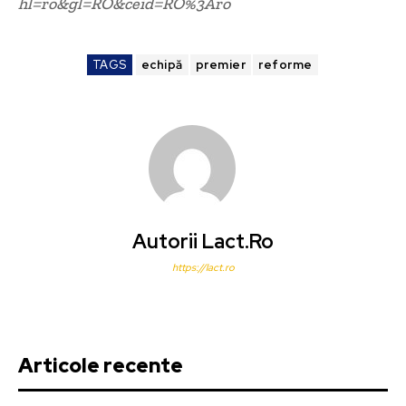
hl=ro&gl=RO&ceid=RO%3Aro
TAGS
echipă
premier
reforme
Autorii Lact.ro
https://lact.ro
Articole recente