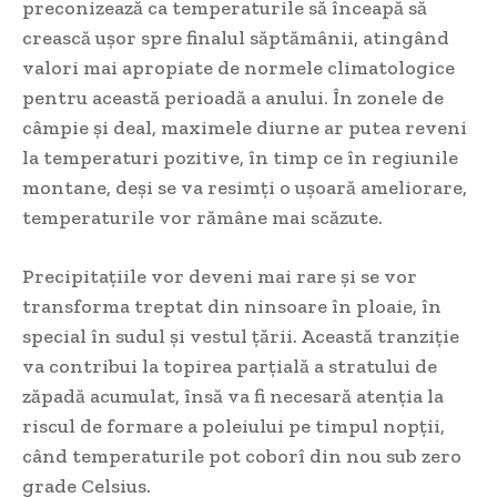
preconizează ca temperaturile să înceapă să
crească ușor spre finalul săptămânii, atingând
valori mai apropiate de normele climatologice
pentru această perioadă a anului. În zonele de
câmpie și deal, maximele diurne ar putea reveni
la temperaturi pozitive, în timp ce în regiunile
montane, deși se va resimți o ușoară ameliorare,
temperaturile vor rămâne mai scăzute.
Precipitațiile vor deveni mai rare și se vor
transforma treptat din ninsoare în ploaie, în
special în sudul și vestul țării. Această tranziție
va contribui la topirea parțială a stratului de
zăpadă acumulat, însă va fi necesară atenția la
riscul de formare a poleiului pe timpul nopții,
când temperaturile pot coborî din nou sub zero
grade Celsius.