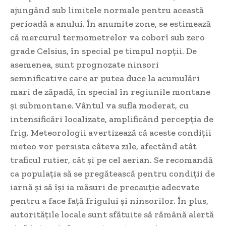
ajungând sub limitele normale pentru această
perioadă a anului. În anumite zone, se estimează
că mercurul termometrelor va coborî sub zero
grade Celsius, în special pe timpul nopții. De
asemenea, sunt prognozate ninsori
semnificative care ar putea duce la acumulări
mari de zăpadă, în special în regiunile montane
și submontane. Vântul va sufla moderat, cu
intensificări localizate, amplificând percepția de
frig. Meteorologii avertizează că aceste condiții
meteo vor persista câteva zile, afectând atât
traficul rutier, cât și pe cel aerian. Se recomandă
ca populația să se pregătească pentru condiții de
iarnă și să își ia măsuri de precauție adecvate
pentru a face față frigului și ninsorilor. În plus,
autoritățile locale sunt sfătuite să rămână alertă