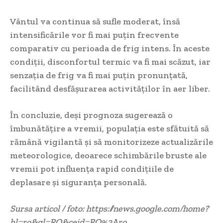
Vântul va continua să sufle moderat, însă
intensificările vor fi mai puțin frecvente
comparativ cu perioada de frig intens. În aceste
condiții, disconfortul termic va fi mai scăzut, iar
senzația de frig va fi mai puțin pronunțată,
facilitând desfășurarea activităților în aer liber.
În concluzie, deși prognoza sugerează o
îmbunătățire a vremii, populația este sfătuită să
rămână vigilantă și să monitorizeze actualizările
meteorologice, deoarece schimbările bruste ale
vremii pot influența rapid condițiile de
deplasare și siguranța personală.
Sursa articol / foto: https://news.google.com/home?
hl=ro&gl=RO&ceid=RO%3Aro