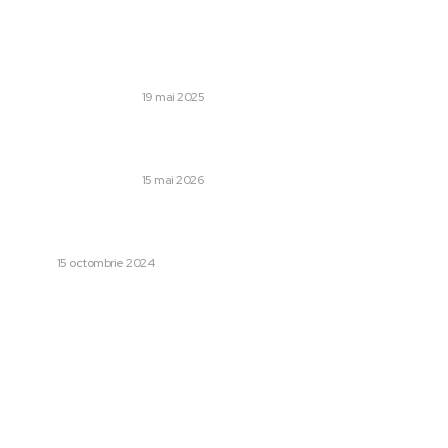
Stiri populare:
Ce semnificație are Citation Flow într-un audit de
backlinkuri?
AFACERI SI INDUSTRII
19 mai 2025
Declarațiile lui Nicușor Dan referitoare la o potențială
propunere a lui Ilie Bolojan pentru poziția de premier
AFACERI SI INDUSTRII
15 mai 2026
5 caracteristici de urmărit la căștile gaming pentru
sesiuni maraton
TECH
15 octombrie 2024
Categorii:
Afaceri si Industrii
1249
Lifestyle
48
Sanatate / Hobby
42
Home & Deco
42