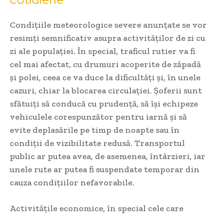
Condițiile meteorologice severe anunțate se vor
resimți semnificativ asupra activităților de zi cu
zi ale populației. În special, traficul rutier va fi
cel mai afectat, cu drumuri acoperite de zăpadă
și polei, ceea ce va duce la dificultăți și, în unele
cazuri, chiar la blocarea circulației. Șoferii sunt
sfătuiți să conducă cu prudență, să își echipeze
vehiculele corespunzător pentru iarnă și să
evite deplasările pe timp de noapte sau în
condiții de vizibilitate redusă. Transportul
public ar putea avea, de asemenea, întârzieri, iar
unele rute ar putea fi suspendate temporar din
cauza condițiilor nefavorabile.
Activitățile economice, în special cele care