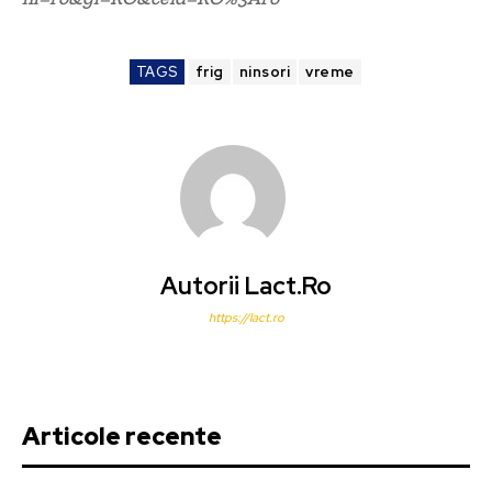
TAGS
frig
ninsori
vreme
Autorii Lact.ro
https://lact.ro
Articole recente