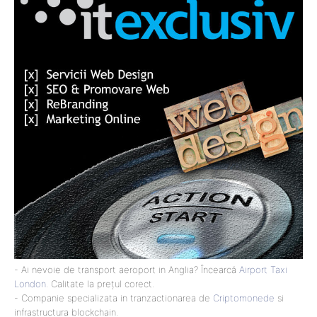
- Ai nevoie de transport aeroport in Anglia? Încearcă
Airport Taxi
London
. Calitate la prețul corect.
- Companie specializata in tranzactionarea de
Criptomonede
si
infrastructura blockchain.