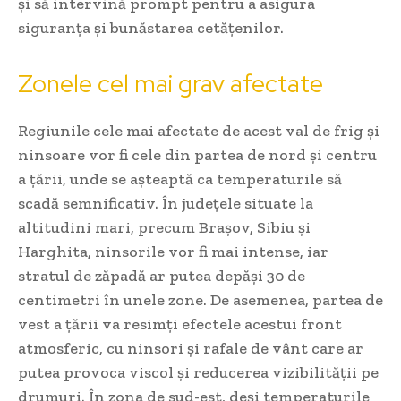
și să intervină prompt pentru a asigura
siguranța și bunăstarea cetățenilor.
Zonele cel mai grav afectate
Regiunile cele mai afectate de acest val de frig și
ninsoare vor fi cele din partea de nord și centru
a țării, unde se așteaptă ca temperaturile să
scadă semnificativ. În județele situate la
altitudini mari, precum Brașov, Sibiu și
Harghita, ninsorile vor fi mai intense, iar
stratul de zăpadă ar putea depăși 30 de
centimetri în unele zone. De asemenea, partea de
vest a țării va resimți efectele acestui front
atmosferic, cu ninsori și rafale de vânt care ar
putea provoca viscol și reducerea vizibilității pe
drumuri. În zona de sud-est, deși temperaturile