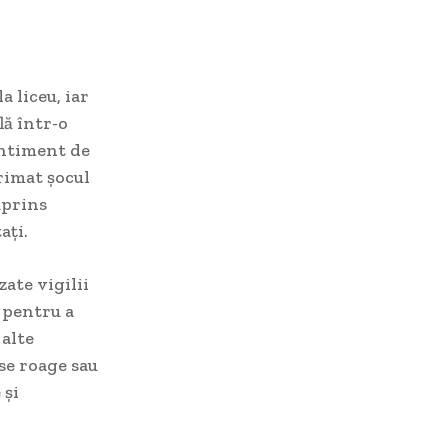
 liceu, iar
lă într-o
entiment de
rimat șocul
cuprins
ați.
zate vigilii
 pentru a
 alte
 se roage sau
 și