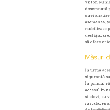
viitor. Mini
desemnată p
unei analize
asemenea, șe
mobilizate p
desfășurare.
să ofere ori
Măsuri d
În urma aces
siguranță s
În primul rân
accesul în u
și elevi, cu
instalarea u
de învățămân