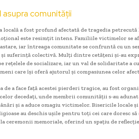
 asupra comunității
locală a fost profund afectată de tragedia petrecută la
țional este resimțit intens. Familiile victimelor se af
vastare, iar întreaga comunitate se confruntă cu un s
și suferință colectivă. Mulți dintre cetățeni și-au exp
pe rețelele de socializare, iar un val de solidaritate a 
ameni care își oferă ajutorul și compasiunea celor afect
a de a face față acestei pierderi tragice, au fost organi
celor decedați, unde membrii comunității s-au adunat
nări și a aduce omagiu victimelor. Bisericile locale și
eligioase au deschis ușile pentru toți cei care doresc să
 la ceremonii memoriale, oferind un spațiu de reflecție