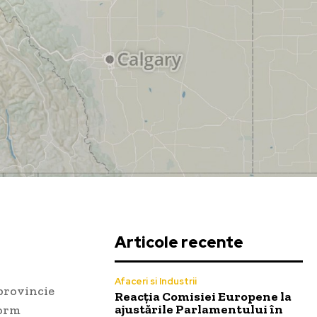
Articole recente
Afaceri si Industrii
 provincie
Reacția Comisiei Europene la
ajustările Parlamentului în
form