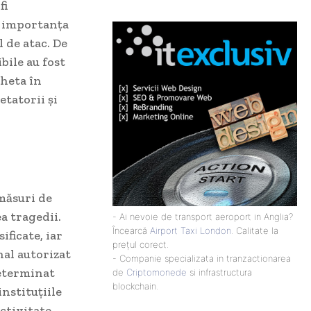
fi
d importanța
l de atac. De
bile au fost
cheta în
etatorii și
 măsuri de
a tragedii.
- Ai nevoie de transport aeroport in Anglia?
Încearcă
Airport Taxi London
. Calitate la
ificate, iar
prețul corect.
nal autorizat
- Companie specializata in tranzactionarea
determinat
de
Criptomonede
si infrastructura
blockchain.
nstituțiile
ctivitate