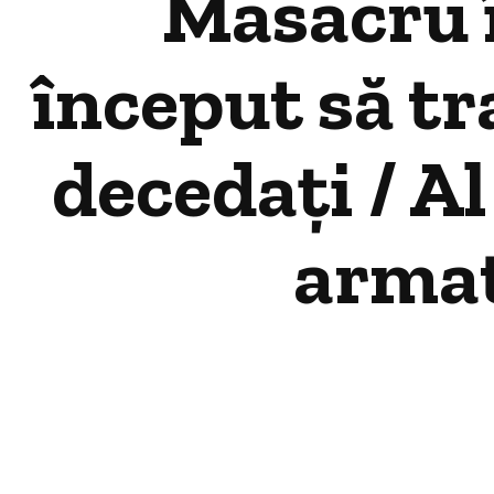
Masacru 
început să tra
decedați / Al
armat