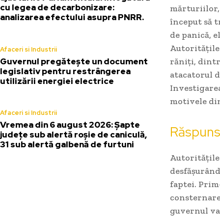
cu legea de decarbonizare:
mărturiilor,
analizarea efectului asupra PNRR.
început să t
de panică, e
Autoritățile
Afaceri si Industrii
Guvernul pregătește un document
răniți, dintr
legislativ pentru restrângerea
atacatorul d
utilizării energiei electrice
Investigarea
motivele din
Afaceri si Industrii
Vremea din 6 august 2026: Șapte
Răspunsu
județe sub alertă roșie de caniculă,
31 sub alertă galbenă de furtuni
Autoritățile
desfășurând 
faptei. Pri
consternarea
guvernul va 