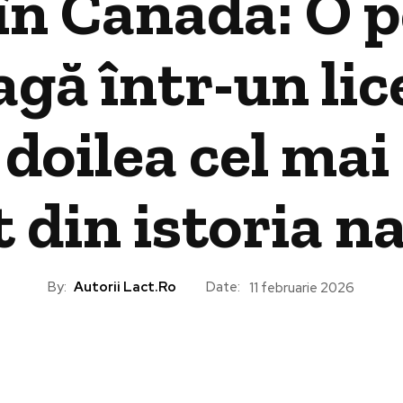
în Canada: O p
gă într-un lice
 doilea cel ma
 din istoria na
By:
Autorii Lact.ro
Date:
11 februarie 2026