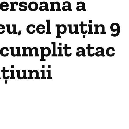
ersoană a
u, cel puțin 9
i cumplit atac
țiunii