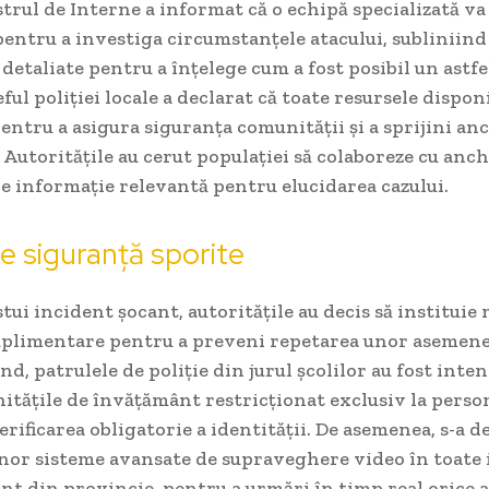
strul de Interne a informat că o echipă specializată va 
entru a investiga circumstanțele atacului, subliniin
 detaliate pentru a înțelege cum a fost posibil un astfe
ful poliției locale a declarat că toate resursele disponi
entru a asigura siguranța comunității și a sprijini an
 Autoritățile au cerut populației să colaboreze cu anch
ce informație relevantă pentru elucidarea cazului.
e siguranță sporite
tui incident șocant, autoritățile au decis să instituie
uplimentare pentru a preveni repetarea unor asemene
d, patrulele de poliție din jurul școlilor au fost intens
nitățile de învățământ restricționat exclusiv la perso
 verificarea obligatorie a identității. De asemenea, s-a 
nor sisteme avansate de supraveghere video în toate i
t din provincie, pentru a urmări în timp real orice a