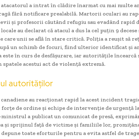
 atacatorul a intrat în clădire înarmat cu mai multe a
ragă fără notificare prealabilă. Martorii oculari au ra
levii și profesorii căutând refugiu sau evadând rapid 
 locale au declarat că atacul a dus la cel puțin 9 decese
e care unii se află în stare critică. Poliția a reușit să re
upă un schimb de focuri, fiind ulterior identificat și a
 este în curs de desfășurare, iar autoritățile încearcă s
 spatele acestui act de violență extremă.
l autorităților
 canadiene au reacționat rapid la acest incident tragi
forțe de ordine și echipe de intervenție de urgență la
m-ministrul a publicat un comunicat de presă, exprimâ
 și sprijinul față de victime și familiile lor, promițân
depune toate eforturile pentru a evita astfel de trage