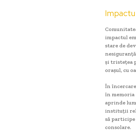
Impactul
Comunitatea 
impactul emo
stare de de
nesiguranță 
și tristețea 
orașul, cu o
În încercare
în memoria 
aprinde lumâ
instituții r
să participe
consolare.