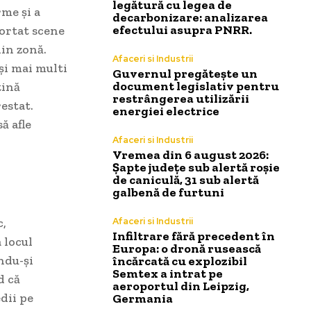
legătură cu legea de
rme și a
decarbonizare: analizarea
efectului asupra PNRR.
portat scene
din zonă.
Afaceri si Industrii
 și mai multi
Guvernul pregătește un
document legislativ pentru
țină
restrângerea utilizării
restat.
energiei electrice
ă afle
Afaceri si Industrii
Vremea din 6 august 2026:
Șapte județe sub alertă roșie
de caniculă, 31 sub alertă
galbenă de furtuni
c,
Afaceri si Industrii
Infiltrare fără precedent în
 locul
Europa: o dronă rusească
ndu-și
încărcată cu explozibil
Semtex a intrat pe
d că
aeroportul din Leipzig,
dii pe
Germania