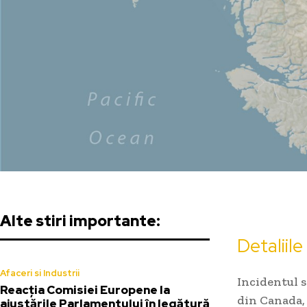
Alte stiri importante:
Detaliile
Afaceri si Industrii
Incidentul s
Reacția Comisiei Europene la
din Canada,
ajustările Parlamentului în legătură