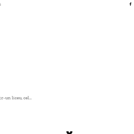
6
FACERI SI INDUSTRII
 ENTERTAINMENT
SANATATE SI HOBBY
CO
-un liceu, cel...