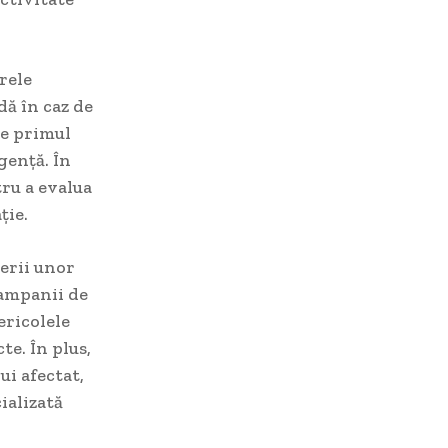
rele
dă în caz de
de primul
gență. În
tru a evalua
ție.
nerii unor
campanii de
ericolele
e. În plus,
ui afectat,
ializată