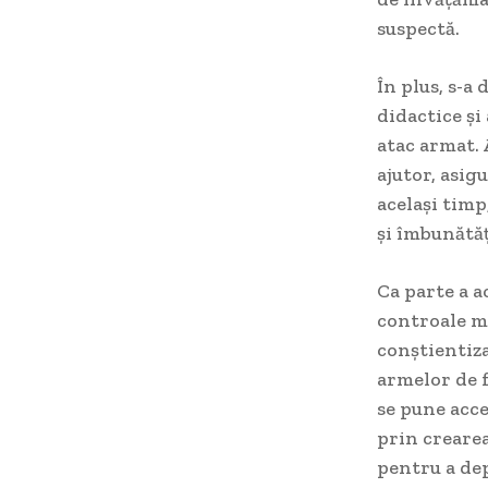
suspectă.
În plus, s-a
didactice și
atac armat. 
ajutor, asig
același timp
și îmbunătăț
Ca parte a a
controale ma
conștientiza
armelor de 
se pune acce
prin crearea
pentru a dep