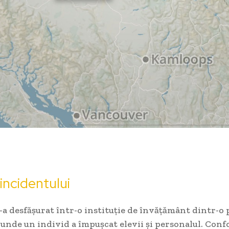
 incidentului
-a desfășurat într-o instituție de învățământ dintr-o
 unde un individ a împușcat elevii și personalul. Con