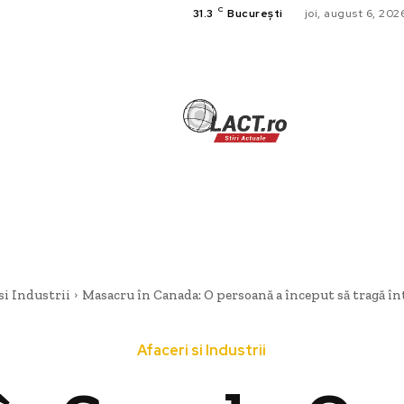
C
31.3
București
joi, august 6, 202
TECH
A
CULTURA SI
HOME & DE
si Industrii
Masacru în Canada: O persoană a început să tragă într
Afaceri si Industrii