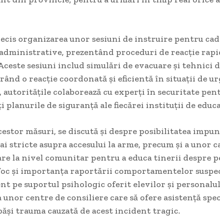
 decis organizarea unor sesiuni de instruire pentru cad
 administrative, prezentând proceduri de reacție rapi
Aceste sesiuni includ simulări de evacuare și tehnici 
urând o reacție coordonată și eficientă în situații de ur
, autoritățile colaborează cu experți în securitate pen
i planurile de siguranță ale fiecărei instituții de educa
cestor măsuri, se discută și despre posibilitatea impu
i stricte asupra accesului la arme, precum și a unor 
re la nivel comunitar pentru a educa tinerii despre p
foc și importanța raportării comportamentelor suspect
nt pe suportul psihologic oferit elevilor și personalul
 unor centre de consiliere care să ofere asistență spec
ăși trauma cauzată de acest incident tragic.