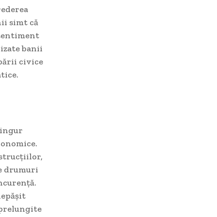
rederea
ii simt că
 sentiment
izate banii
pării civice
tice.
singur
conomice.
trucțiilor,
de drumuri
oncurență.
depășit
 prelungite