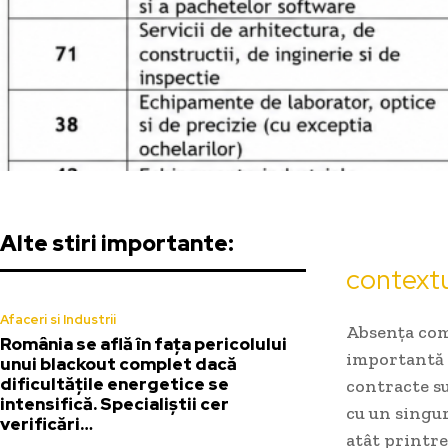
Alte stiri importante:
contextu
Afaceri si Industrii
Absența comp
România se află în fața pericolului
importantă î
unui blackout complet dacă
dificultățile energetice se
contracte su
intensifică. Specialiștii cer
cu un singu
verificări…
atât printre