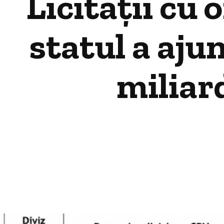
Licitații cu 
statul a aju
miliar