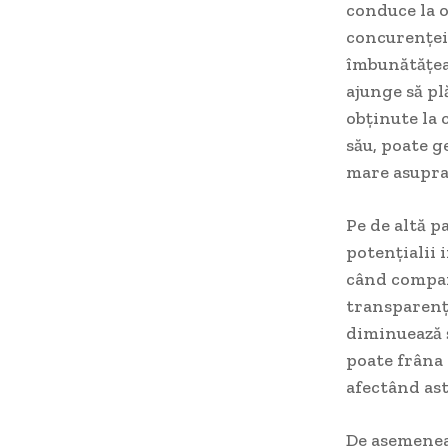
conduce la o
concurenței,
îmbunătățeas
ajunge să pl
obținute la 
său, poate g
mare asupra
Pe de altă p
potențialii 
când compani
transparență
diminuează ș
poate frâna 
afectând astf
De asemenea,