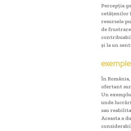
Percepția ge
cetățenilor 
resursele pu
de frustrare
contribuabil
și la un sen
exemple 
În România, 
ofertant su
Un exemplu r
unde lucrăr
sau reabilit
Aceasta a dus
considerabil