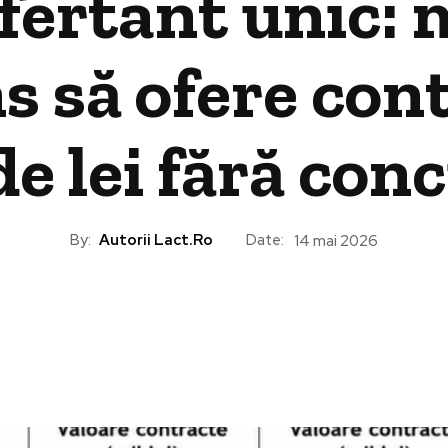
ofertant unic:
ns să ofere con
de lei fără con
By:
Autorii Lact.ro
Date:
14 mai 2026