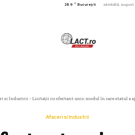
C
28.9
București
sâmbătă, august 
TECH
A
CULTURA SI
HOME & DE
ri si Industrii
Licitații cu ofertant unic: modul în care statul a aj
Afaceri si Industrii