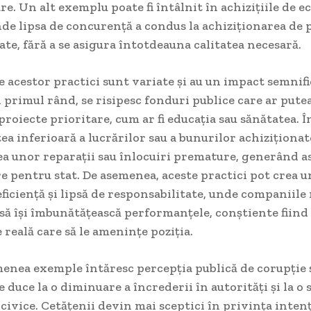
care. Un alt exemplu poate fi întâlnit în achizițiile de
de lipsa de concurență a condus la achiziționarea de 
ate, fără a se asigura întotdeauna calitatea necesară.
 acestor practici sunt variate și au un impact semnif
n primul rând, se risipesc fonduri publice care ar putea 
proiecte prioritare, cum ar fi educația sau sănătatea. În
tea inferioară a lucrărilor sau a bunurilor achiziționa
ea unor reparații sau înlocuiri premature, generând as
 pentru stat. De asemenea, aceste practici pot crea u
eficiență și lipsă de responsabilitate, unde companiile
să își îmbunătățească performanțele, conștiente fiind 
 reală care să le amenințe poziția.
menea exemple întăresc percepția publică de corupție 
e duce la o diminuare a încrederii în autorități și la o 
 civice. Cetățenii devin mai sceptici în privința intenț