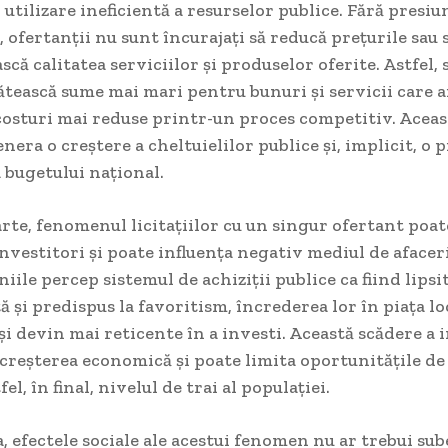
 utilizare ineficientă a resurselor publice. Fără presiu
 ofertanții nu sunt încurajați să reducă prețurile sau 
că calitatea serviciilor și produselor oferite. Astfel, 
ătească sume mai mari pentru bunuri și servicii care ar
costuri mai reduse printr-un proces competitiv. Aceast
enera o creștere a cheltuielilor publice și, implicit, o
 bugetului național.
arte, fenomenul licitațiilor cu un singur ofertant poat
investitori și poate influența negativ mediul de afacer
ile percep sistemul de achiziții publice ca fiind lipsi
 și predispus la favoritism, încrederea lor în piața lo
i devin mai reticente în a investi. Această scădere a i
creșterea economică și poate limita oportunitățile de
el, în final, nivelul de trai al populației.
 efectele sociale ale acestui fenomen nu ar trebui sub