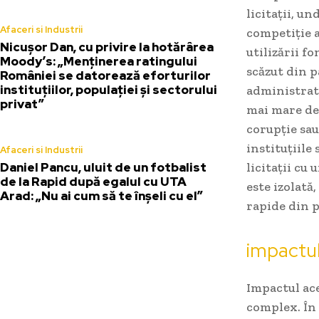
licitații, un
Afaceri si Industrii
competiție a
Nicușor Dan, cu privire la hotărârea
utilizării f
Moody’s: „Menținerea ratingului
scăzut din p
României se datorează eforturilor
instituțiilor, populației și sectorului
administrat
privat”
mai mare de 
corupție sau
instituțiile
Afaceri si Industrii
Daniel Pancu, uluit de un fotbalist
licitații cu
de la Rapid după egalul cu UTA
este izolată
Arad: „Nu ai cum să te înșeli cu el”
rapide din 
impactul
Impactul ace
complex. În 