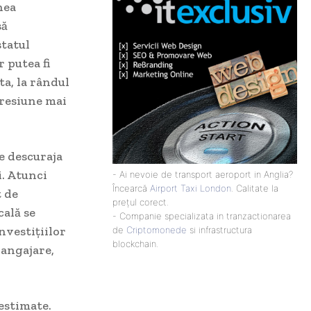
nea
să
statul
 putea fi
a, la rândul
 presiune mai
e descuraja
i. Atunci
- Ai nevoie de transport aeroport in Anglia?
Încearcă
Airport Taxi London
. Calitate la
t de
prețul corect.
cală se
- Companie specializata in tranzactionarea
nvestițiilor
de
Criptomonede
si infrastructura
blockchain.
 angajare,
estimate.