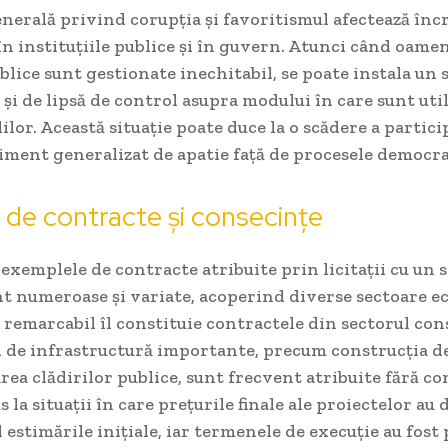
nerală privind corupția și favoritismul afectează înc
în instituțiile publice și în guvern. Atunci când oamen
blice sunt gestionate inechitabil, se poate instala un
 și de lipsă de control asupra modului în care sunt util
ilor. Această situație poate duce la o scădere a partici
timent generalizat de apatie față de procesele democra
de contracte și consecințe
exemplele de contracte atribuite prin licitații cu un 
nt numeroase și variate, acoperind diverse sectoare e
emarcabil îl constituie contractele din sectorul cons
i de infrastructură importante, precum construcția 
area clădirilor publice, sunt frecvent atribuite fără c
 la situații în care prețurile finale ale proiectelor au 
 estimările inițiale, iar termenele de execuție au fost