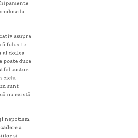
 echipamente
produse la
icativ asupra
fi folosite
 al doilea
te poate duce
tfel costuri
n ciclu
 nu sunt
că nu există
și nepotism,
scădere a
iilor și