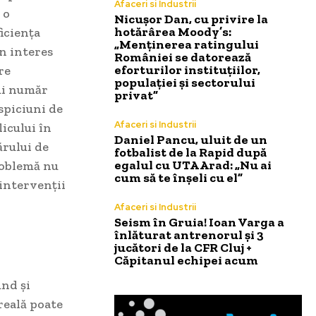
Afaceri si Industrii
 o
Nicușor Dan, cu privire la
hotărârea Moody’s:
iciența
„Menținerea ratingului
un interes
României se datorează
eforturilor instituțiilor,
re
populației și sectorului
ui număr
privat”
spiciuni de
Afaceri si Industrii
icului în
Daniel Pancu, uluit de un
ărului de
fotbalist de la Rapid după
egalul cu UTA Arad: „Nu ai
roblemă nu
cum să te înșeli cu el”
 intervenții
Afaceri si Industrii
Seism în Gruia! Ioan Varga a
înlăturat antrenorul și 3
jucători de la CFR Cluj +
Căpitanul echipei acum
und și
reală poate