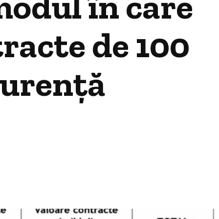
 modul în care
tracte de 100
curență