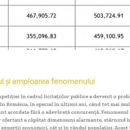
l și amploarea fenomenului
etiției în cadrul licitațiilor publice a devenit o pro
n România, în special în ultimii ani, când tot mai mu
nt acordate fără o adevărată concurență. Fenomenul l
r ofertant a căpătat dimensiuni alarmante, stârnind î
 experții economici, cât și în rândul populației. Acest 