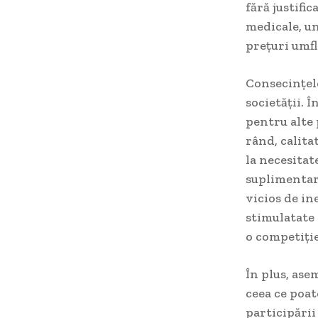
fără justifi
medicale, un
prețuri umfl
Consecințele
societății. Î
pentru alte 
rând, calita
la necesitat
suplimentare
vicios de in
stimulatate 
o competiție
În plus, ase
ceea ce poat
participării