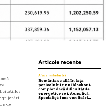
Articole recente
Afaceri si Industrii
blemă
România se află în fața
pericolului unui blackout
lte
complet dacă dificultățile
icitațiilor
energetice se intensifică.
Specialiștii cer verificări…
ngrijorări
tip de