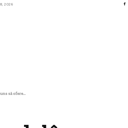
8, 2026
FACERI SI INDUSTRII
 ENTERTAINMENT
SANATATE SI HOBBY
CO
uns să ofere...