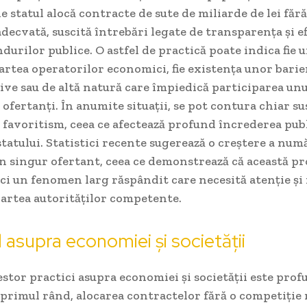
de statul alocă contracte de sute de miliarde de lei fără
decvată, suscită întrebări legate de transparența și ef
ondurilor publice. O astfel de practică poate indica fie 
artea operatorilor economici, fie existența unor barie
ive sau de altă natură care împiedică participarea un
ofertanți. În anumite situații, se pot contura chiar su
 favoritism, ceea ce afectează profund încrederea publ
 statului. Statistici recente sugerează o creștere a num
 un singur ofertant, ceea ce demonstrează că această p
, ci un fenomen larg răspândit care necesită atenție și
partea autorităților competente.
 asupra economiei și societății
stor practici asupra economiei și societății este prof
primul rând, alocarea contractelor fără o competiție 