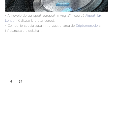
- Ai nevoie de transport aeroport in Anglia? Încearcă
Airport Taxi
London
. Calitate la prețul corect.
- Companie specializata in tranzactionarea de
Criptomonede
si
infrastructura blockchain.
Lact
NEWS PRO
Noutati
Tech
Cultura si Entertainment
Sanatate / Hobby
Home & Deco
Bun venit la Lact.ro !