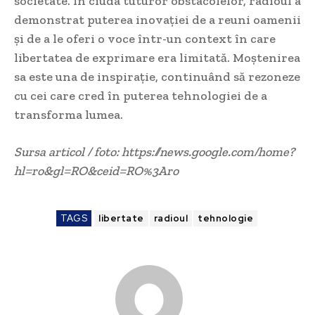
societate. În ciuda tuturor obstacolelor, radioul a
demonstrat puterea inovației de a reuni oamenii
și de a le oferi o voce într-un context în care
libertatea de exprimare era limitată. Moștenirea
sa este una de inspirație, continuând să rezoneze
cu cei care cred în puterea tehnologiei de a
transforma lumea.
Sursa articol / foto: https://news.google.com/home?
hl=ro&gl=RO&ceid=RO%3Aro
TAGS
libertate
radioul
tehnologie