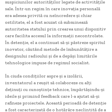
suspiciunilor autorităților legate de activitățile
sale. Într-un regim în care inovația personală
era adesea privită cu neîncredere și chiar
ostilitate, el a fost acuzat că subminează
autoritatea statului prin crearea unui dispozitiv
care facilita accesul la informații necontrolate.
În detenție, el a continuat să-și păstreze spiritul
inovator, căutând metode de îmbunătățire a
designului radioului și de a depăși limitările
tehnologice impuse de regimul socialist.
În ciuda condițiilor aspre și a izolării,
inventatorul a reușit să colaboreze cu alți
deținuți cu cunoștințe tehnice, împărtășindu-și
ideile și primind feedback care l-a ajutat să-și
rafineze proiectele. Această perioadă de detenție
a fost caracterizată de o hotărâre neclintită de a