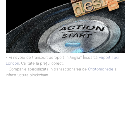
- Ai nevoie de transport aeroport in Anglia? Încearcă
Airport Taxi
London
. Calitate la prețul corect.
- Companie specializata in tranzactionarea de
Criptomonede
si
infrastructura blockchain.
Lact
NEWS PRO