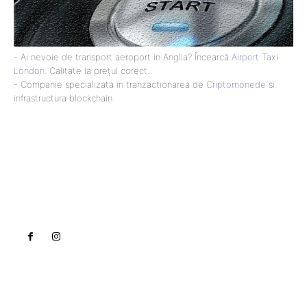
- Ai nevoie de transport aeroport in Anglia? Încearcă
Airport Taxi
London
. Calitate la prețul corect.
- Companie specializata in tranzactionarea de
Criptomonede
si
infrastructura blockchain.
Lact
NEWS PRO
Noutati
Tech
Cultura si Entertainment
Sanatate / Hobby
Home & Deco