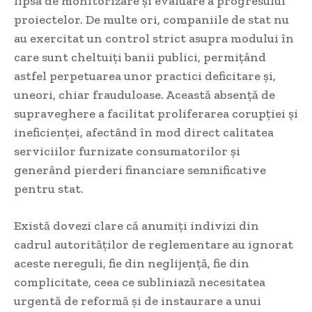
lipsa de monitorizare și evaluare a progresului
proiectelor. De multe ori, companiile de stat nu
au exercitat un control strict asupra modului în
care sunt cheltuiți banii publici, permițând
astfel perpetuarea unor practici deficitare și,
uneori, chiar frauduloase. Această absență de
supraveghere a facilitat proliferarea corupției și
ineficienței, afectând în mod direct calitatea
serviciilor furnizate consumatorilor și
generând pierderi financiare semnificative
pentru stat.
Există dovezi clare că anumiți indivizi din
cadrul autorităților de reglementare au ignorat
aceste nereguli, fie din neglijență, fie din
complicitate, ceea ce subliniază necesitatea
urgentă de reformă și de instaurare a unui