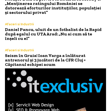
„Menținerea ratingului României se
datorează eforturilor instituțiilor, populației
și sectorului privat”
Afaceri si Industrii
Daniel Pancu, uluit de un fotbalist de la Rapid
după egalul cu UTA Arad: „Nu ai cum să te
înșeli cu el”
Afaceri si Industrii
Seism în Gruia! Ioan Varga a înlăturat
antrenorul și 3 jucători de la CFR Cluj +
Căpitanul echipei acum