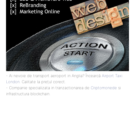
- Ai nevoie de transport aeroport in Anglia? Încearcă
Airport Taxi
London
. Calitate la prețul corect.
- Companie specializata in tranzactionarea de
Criptomonede
si
infrastructura blockchain.