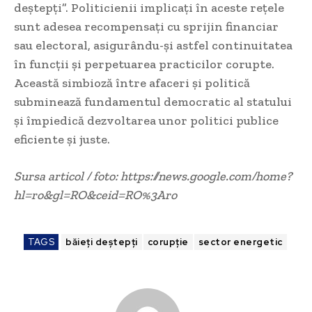
deștepți”. Politicienii implicați în aceste rețele
sunt adesea recompensați cu sprijin financiar
sau electoral, asigurându-și astfel continuitatea
în funcții și perpetuarea practicilor corupte.
Această simbioză între afaceri și politică
subminează fundamentul democratic al statului
și împiedică dezvoltarea unor politici publice
eficiente și juste.
Sursa articol / foto: https://news.google.com/home?
hl=ro&gl=RO&ceid=RO%3Aro
TAGS
băieți deștepți
corupție
sector energetic