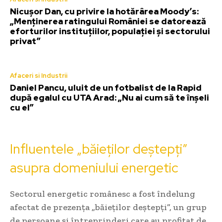
Nicușor Dan, cu privire la hotărârea Moody’s:
„Menținerea ratingului României se datorează
eforturilor instituțiilor, populației și sectorului
privat”
Afaceri si Industrii
Daniel Pancu, uluit de un fotbalist de la Rapid
după egalul cu UTA Arad: „Nu ai cum să te înșeli
cu el”
Influentele „băieților deștepți”
asupra domeniului energetic
Sectorul energetic românesc a fost îndelung
afectat de prezența „băieților deștepți”, un grup
de persoane și întreprinderi care au profitat de