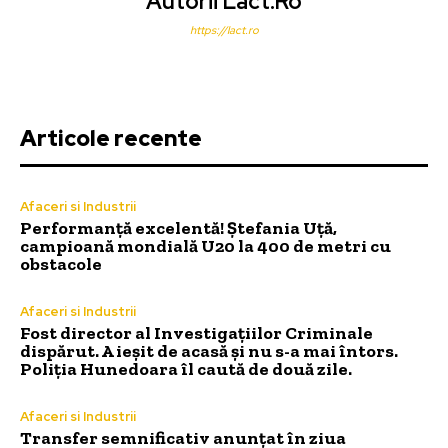
Autorii Lact.ro
https://lact.ro
Articole recente
Afaceri si Industrii
Performanță excelentă! Ștefania Uță,
campioană mondială U20 la 400 de metri cu
obstacole
Afaceri si Industrii
Fost director al Investigațiilor Criminale
dispărut. A ieșit de acasă și nu s-a mai întors.
Poliția Hunedoara îl caută de două zile.
Afaceri si Industrii
Transfer semnificativ anunțat în ziua