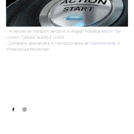
- Ai nevoie de transport aeroport in Anglia? Încearcă
Airport Taxi
London
. Calitate la prețul corect.
- Companie specializata in tranzactionarea de
Criptomonede
si
infrastructura blockchain.
Lact
NEWS PRO
Noutati
Tech
Cultura si Entertainment
Sanatate / Hobby
Home & Deco