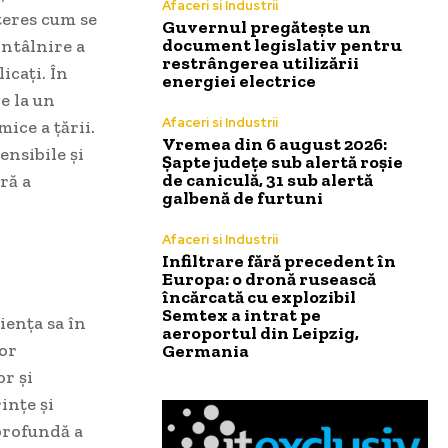
Afaceri si Industrii
teres cum se
Guvernul pregătește un
document legislativ pentru
întâlnire a
restrângerea utilizării
icați. În
energiei electrice
e la un
Afaceri si Industrii
ice a țării.
Vremea din 6 august 2026:
ensibile și
Șapte județe sub alertă roșie
de caniculă, 31 sub alertă
ră a
galbenă de furtuni
Afaceri si Industrii
Infiltrare fără precedent în
Europa: o dronă rusească
încărcată cu explozibil
Semtex a intrat pe
iența sa în
aeroportul din Leipzig,
tor
Germania
or și
ințe și
 profundă a