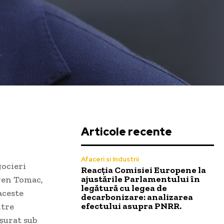
Articole recente
Afaceri si Industrii
gocieri
Reacția Comisiei Europene la
ajustările Parlamentului în
ugen Tomac,
legătură cu legea de
aceste
decarbonizare: analizarea
efectului asupra PNRR.
ntre
ășurat sub