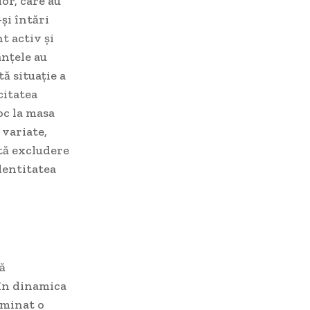
or, care au
-și întări
t activ și
anțele au
tă situație a
citatea
oc la masa
 variate,
tă excludere
identitatea
ă
 în dinamica
rminat o