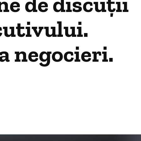
e de discuții
utivului.
a negocieri.