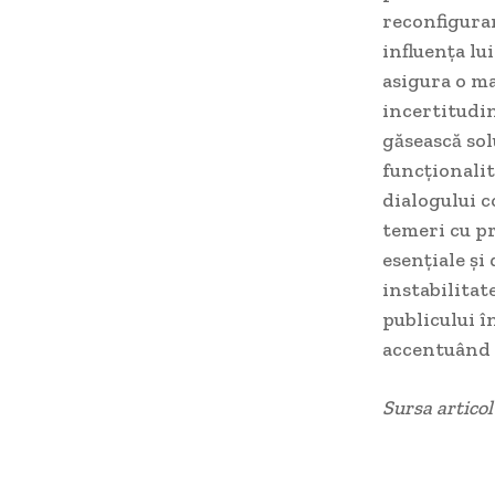
reconfigurar
influența lu
asigura o ma
incertitudi
găsească sol
funcționalit
dialogului c
temeri cu p
esențiale și
instabilitat
publicului în
accentuând n
Sursa artico