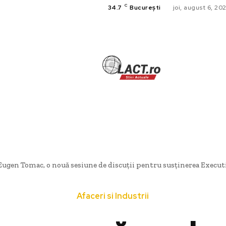
C
34.7
București
joi, august 6, 20
TECH
A
CULTURA SI
HOME & DE
Eugen Tomac, o nouă sesiune de discuții pentru susținerea Executi
Afaceri si Industrii