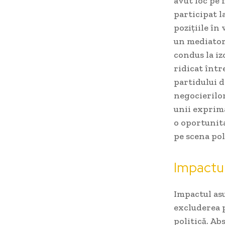
avut loc pe 
participat l
pozițiile în
un mediator 
condus la iz
ridicat într
partidului d
negocierilor
unii exprimâ
o oportunita
pe scena pol
Impactul
Impactul asu
excluderea 
politică. Ab