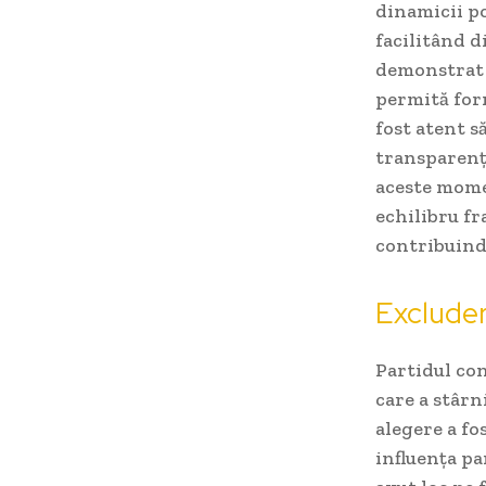
dinamicii po
facilitând d
demonstrat o
permită for
fost atent 
transparență
aceste momen
echilibru fr
contribuind 
Excludere
Partidul con
care a stârn
alegere a fo
influența pa