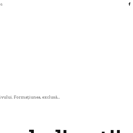
26
FACERI SI INDUSTRII
 ENTERTAINMENT
SANATATE SI HOBBY
CO
vului. Formațiunea, exclusă...