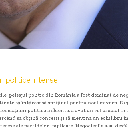
i politice intense
zile, peisajul politic din România a fost dominat de ne
tinate să întărească sprijinul pentru noul guvern. E
 formațiuni politice influente, a avut un rol crucial în 
cercând să obțină concesii și să mențină un echilibru î
nterese ale partidelor implicate. Negocierile s-au desf