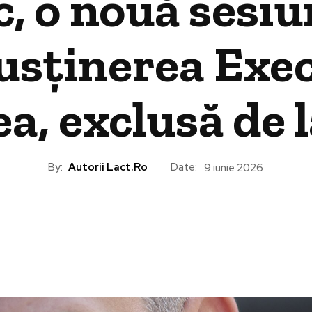
 o nouă sesiun
usținerea Exec
, exclusă de l
By:
Autorii Lact.ro
Date:
9 iunie 2026