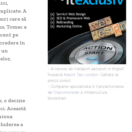
ici,
implicate. A
uri care să
us, Tomac a
ccent pe
ncredere în
e un
elor,
- Ai nevoie de transport aeroport in Anglia?
Încearcă
Airport Taxi London
. Calitate la
prețul corect.
- Companie specializata in tranzactionarea
de
Criptomonede
si infrastructura
blockchain.
, o decizie
ici. Această
iminua
cluderea a