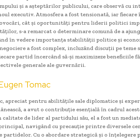
mpului și a așteptărilor publicului, care observă cu in
oul executiv. Atmosfera a fost tensionată, iar fiecare 
ovocări, cât și oportunități pentru liderii politici impl
ltăților, s-a remarcat o determinare comună de a ajung
nd în vedere importanța stabilității politice și econom
negociere a fost complex, incluzând discuții pe teme s
fiecare partid încercând să-și maximizeze beneficiile fă
iectivele generale ale guvernării.
i Eugen Tomac
 apreciat pentru abilitățile sale diplomatice și exper
ânească, a avut o contribuție esențială în cadrul aces
 calitate de lider al partidului său, el a fost un mediat
rincipal, navigând cu precauție printre diversele cer
le partidelor. Cu o abordare strategică și o înțelegere