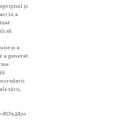
sprijinul și
ri în a
ntuat
li să
une și a
r a generat
orme
tă
încrederii
le țării,
id=RO%3Aro