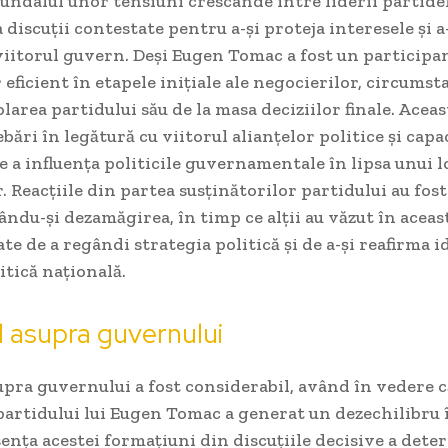
fundalul unor tensiuni crescânde între liderii partidel
a discuții contestate pentru a-și proteja interesele și a
 viitorul guvern. Deși Eugen Tomac a fost un participan
eficient în etapele inițiale ale negocierilor, circumst
olarea partidului său de la masa deciziilor finale. Aceas
ebări în legătură cu viitorul alianțelor politice și capa
e a influența politicile guvernamentale în lipsa unui l
. Reacțiile din partea susținătorilor partidului au fost
ndu-și dezamăgirea, în timp ce alții au văzut în aceas
te de a regândi strategia politică și de a-și reafirma 
itică națională.
 asupra guvernului
pra guvernului a fost considerabil, având în vedere c
partidului lui Eugen Tomac a generat un dezechilibru
sența acestei formațiuni din discuțiile decisive a dete