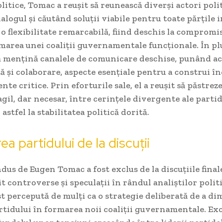
litice, Tomac a reușit să reunească diverși actori polit
ialogul și căutând soluții viabile pentru toate părțile 
 flexibilitate remarcabilă, fiind deschis la compromis
marea unei coaliții guvernamentale funcționale. În pl
să mențină canalele de comunicare deschise, punând a
 și colaborare, aspecte esențiale pentru a construi î
te critice. Prin eforturile sale, el a reușit să păstrez
agil, dar necesar, între cerințele divergente ale partid
astfel la stabilitatea politică dorită.
a partidului de la discuții
dus de Eugen Tomac a fost exclus de la discuțiile finale
it controverse și speculații în rândul analiștilor polit
st percepută de mulți ca o strategie deliberată de a d
rtidului în formarea noii coaliții guvernamentale. Ex