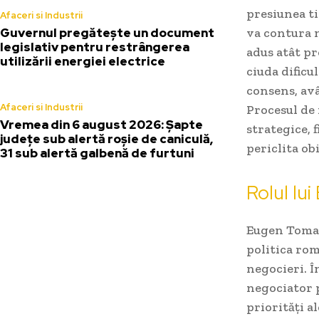
presiunea ti
Afaceri si Industrii
Guvernul pregătește un document
va contura n
legislativ pentru restrângerea
adus atât pr
utilizării energiei electrice
ciuda dificu
consens, avâ
Afaceri si Industrii
Procesul de 
Vremea din 6 august 2026: Șapte
strategice, 
județe sub alertă roșie de caniculă,
periclita ob
31 sub alertă galbenă de furtuni
Rolul lu
Eugen Tomac,
politica rom
negocieri. În
negociator p
priorități a