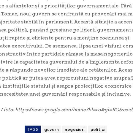
e a alianțelor și a priorităților guvernamentale. Fără 
i Tomac, noul guvern se confruntă cu provocări mai ma
joritate stabilă în parlament. Această situație a acce
nea politică, punând presiune pe liderii guvernamenta
uții rapide și eficiente pentru a menține coeziunea și
atea executivului. De asemenea, lipsa unei viziuni com
onstructiv între partidele rămase la masa negocierilo
rivire la capacitatea guvernului de a implementa ref
 de a răspunde nevoilor imediate ale cetățenilor. Aceas
e politică ar putea avea repercusiuni negative asupra 
 instituțiile statului și asupra proiecțiilor economice a
ecesitatea unei guvernări responsabile și incluzive.
l / foto: https://news.google.com/home?hl=ro&gl=RO&ce
TAGS
guvern
negocieri
politici