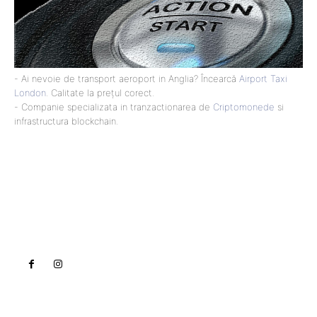
- Ai nevoie de transport aeroport in Anglia? Încearcă
Airport Taxi
London
. Calitate la prețul corect.
- Companie specializata in tranzactionarea de
Criptomonede
si
infrastructura blockchain.
Lact
NEWS PRO
Noutati
Tech
Cultura si Entertainment
Sanatate / Hobby
Home & Deco