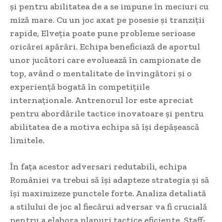
și pentru abilitatea de a se impune în meciuri cu
miză mare. Cu un joc axat pe posesie și tranziții
rapide, Elveția poate pune probleme serioase
oricărei apărări. Echipa beneficiază de aportul
unor jucători care evoluează în campionate de
top, având o mentalitate de învingători și o
experiență bogată în competițiile
internaționale. Antrenorul lor este apreciat
pentru abordările tactice inovatoare și pentru
abilitatea de a motiva echipa să își depășească
limitele.
În fața acestor adversari redutabili, echipa
României va trebui să își adapteze strategia și să
își maximizeze punctele forte. Analiza detaliată
a stilului de joc al fiecărui adversar va fi crucială
pentru a elabora planuri tactice eficiente. Staff-