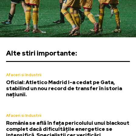
Alte stiri importante:
Afaceri si Industrii
Oficial: Atletico Madrid l-a cedat pe Gata,
stabilind un nou record de transfer în istoria
națiunii.
Afaceri si Industrii
România se află în fața pericolului unui blackout
complet dacă dificultățile energetice se
intensifică. Specialiștii cer verificări…