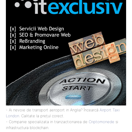
- Ai nevoie de transport aeroport in Anglia? Încearcă
Airport Taxi
London
. Calitate la prețul corect.
- Companie specializata in tranzactionarea de
Criptomonede
si
infrastructura blockchain.