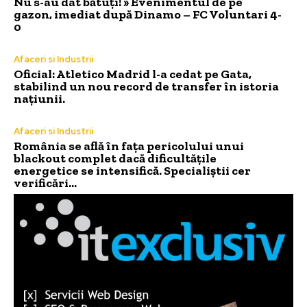
Nu s-au dat bătuți! » Evenimentul de pe
gazon, imediat după Dinamo – FC Voluntari 4-
0
Afaceri si Industrii
Oficial: Atletico Madrid l-a cedat pe Gata,
stabilind un nou record de transfer în istoria
națiunii.
Afaceri si Industrii
România se află în fața pericolului unui
blackout complet dacă dificultățile
energetice se intensifică. Specialiștii cer
verificări…