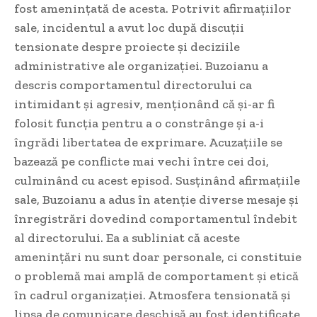
fost amenințată de acesta. Potrivit afirmațiilor
sale, incidentul a avut loc după discuții
tensionate despre proiecte și deciziile
administrative ale organizației. Buzoianu a
descris comportamentul directorului ca
intimidant și agresiv, menționând că și-ar fi
folosit funcția pentru a o constrânge și a-i
îngrădi libertatea de exprimare. Acuzațiile se
bazează pe conflicte mai vechi între cei doi,
culminând cu acest episod. Susținând afirmațiile
sale, Buzoianu a adus în atenție diverse mesaje și
înregistrări dovedind comportamentul îndebit
al directorului. Ea a subliniat că aceste
amenințări nu sunt doar personale, ci constituie
o problemă mai amplă de comportament și etică
în cadrul organizației. Atmosfera tensionată și
lipsa de comunicare deschisă au fost identificate