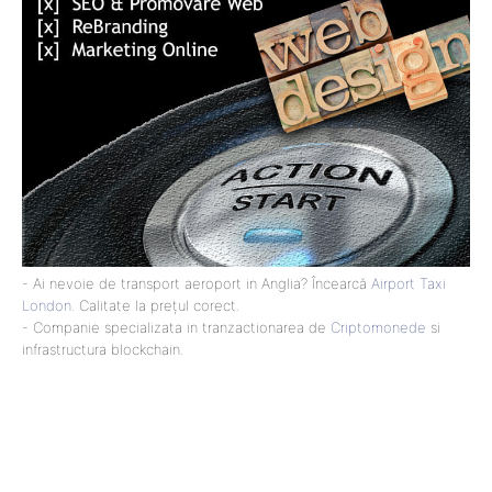
- Ai nevoie de transport aeroport in Anglia? Încearcă
Airport Taxi
London
. Calitate la prețul corect.
- Companie specializata in tranzactionarea de
Criptomonede
si
infrastructura blockchain.