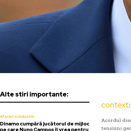
Alte stiri importante:
contextu
Afaceri si Industrii
Acordul disc
Dinamo cumpără jucătorul de mijloc
tensiuni geo
pe care Nuno Campos îl vrea pentru