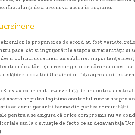
onflictului și de a promova pacea în regiune.
e ucrainene
rainenilor la propunerea de acord au fost variate, refl
tru pace, cât și îngrijorările asupra suveranității și s
iderii politici ucraineni au subliniat importanța menț
teritoriale a țării și a respingerii oricăror concesii ce 
 o slăbire a poziției Ucrainei în fața agresiunii extern
 la Kiev au exprimat rezerve față de anumite aspecte al
ă acesta ar putea legitima controlul rusesc asupra un
știa au cerut garanții ferme din partea comunității
ale pentru a se asigura că orice compromis nu va cond
itoriale sau la o situație de facto ce ar dezavantaja Uc
.