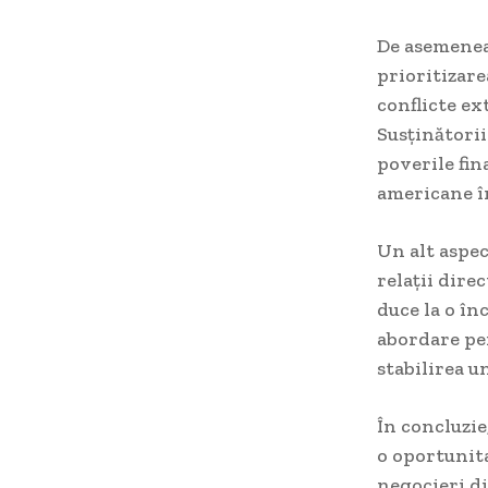
De asemenea,
prioritizare
conflicte ex
Susținători
poverile fin
americane î
Un alt aspec
relații dire
duce la o în
abordare per
stabilirea u
În concluzie
o oportunita
negocieri di