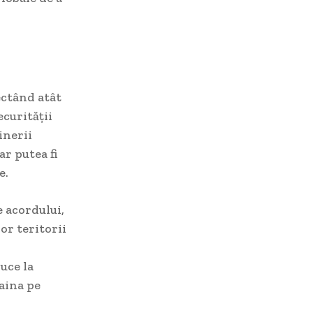
ectând atât
ecurității
inerii
ar putea fi
e.
e acordului,
or teritorii
uce la
raina pe