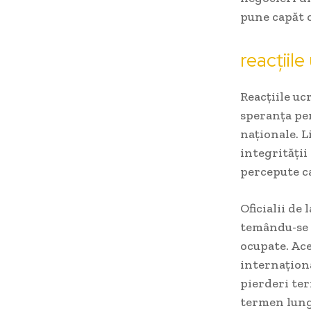
pune capăt c
reacțiil
Reacțiile uc
speranța pen
naționale. L
integrității 
percepute ca
Oficialii de
temându-se c
ocupate. Ace
internațion
pierderi ter
termen lung