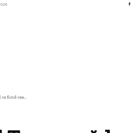
 2026
FACERI SI INDUSTRII
 ENTERTAINMENT
SANATATE SI HOBBY
CO
a fiind cea...