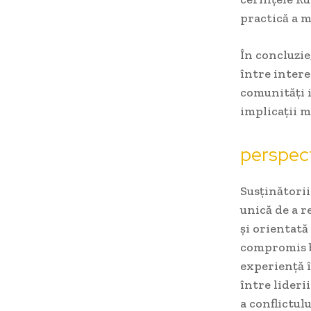
practică a m
În concluzie
între intere
comunități i
implicații m
perspect
Susținători
unică de a r
și orientată
compromis be
experiență î
între lideri
a conflictulu