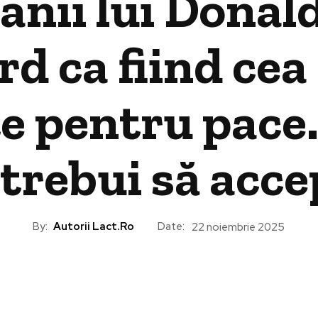
zanii lui Dona
rd ca fiind ce
e pentru pace.
 trebui să acce
By:
Autorii Lact.ro
Date:
22 noiembrie 2025