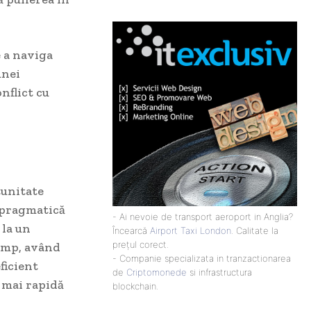
e a naviga
unei
nflict cu
tunitate
a pragmatică
- Ai nevoie de transport aeroport in Anglia?
 la un
Încearcă
Airport Taxi London
. Calitate la
prețul corect.
rump, având
- Companie specializata in tranzactionarea
ficient
de
Criptomonede
si infrastructura
e mai rapidă
blockchain.