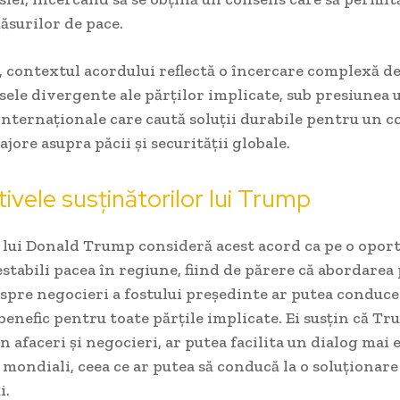
ăsurilor de pace.
, contextul acordului reflectă o încercare complexă d
sele divergente ale părților implicate, sub presiunea 
nternaționale care caută soluții durabile pentru un co
ajore asupra păcii și securității globale.
ivele susținătorilor lui Trump
i lui Donald Trump consideră acest acord ca pe o opor
estabili pacea în regiune, fiind de părere că abordare
 spre negocieri a fostului președinte ar putea conduce
nefic pentru toate părțile implicate. Ei susțin că T
n afaceri și negocieri, ar putea facilita un dialog mai e
i mondiali, ceea ce ar putea să conducă la o soluționar
i.