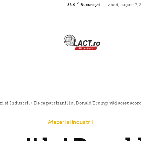
C
33.9
București
vineri, august 7,
TECH
A
CULTURA SI
HOME & DE
ri si Industrii
De ce partizanii lui Donald Trump văd acest acord c
Afaceri si Industrii