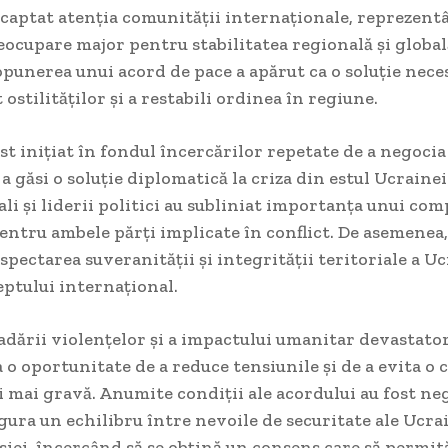
 captat atenția comunității internaționale, reprezen
ocupare major pentru stabilitatea regională și globală
punerea unui acord de pace a apărut ca o soluție nec
 ostilităților și a restabili ordinea în regiune.
st inițiat în fondul încercărilor repetate de a negocia
e a găsi o soluție diplomatică la criza din estul Ucraine
li și liderii politici au subliniat importanța unui co
entru ambele părți implicate în conflict. De asemenea,
spectarea suveranității și integrității teritoriale a Uc
ptului internațional.
ladării violențelor și a impactului umanitar devastator
a o oportunitate de a reduce tensiunile și de a evita o 
 mai gravă. Anumite condiții ale acordului au fost ne
gura un echilibru între nevoile de securitate ale Ucrai
siei, încercând să se obțină un consens care să permit