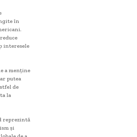
e
ngite în
mericani.
 reduce
p interesele
de a menține
 ar putea
stfel de
ta la
d reprezintă
ism și
globale de a