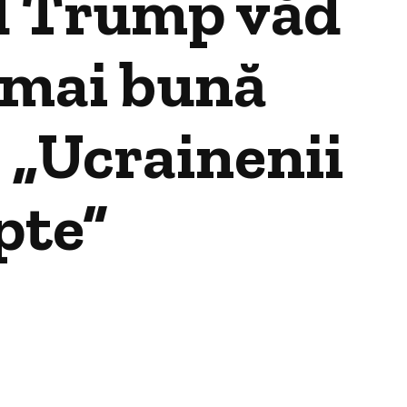
ld Trump văd
a mai bună
 „Ucrainenii
pte”