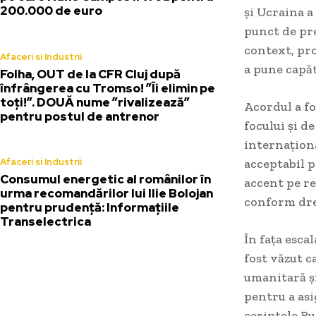
200.000 de euro
și Ucraina a
punct de pre
context, pro
Afaceri si Industrii
a pune capăt
Folha, OUT de la CFR Cluj după
înfrângerea cu Tromso! ”Îi elimin pe
toți!”. DOUĂ nume ”rivalizează”
Acordul a fo
pentru postul de antrenor
focului și d
internaționa
Afaceri si Industrii
acceptabil p
Consumul energetic al românilor în
accent pe re
urma recomandărilor lui Ilie Bolojan
conform dre
pentru prudență: Informațiile
Transelectrica
În fața esca
fost văzut c
umanitară și
pentru a asi
cerințele Ru