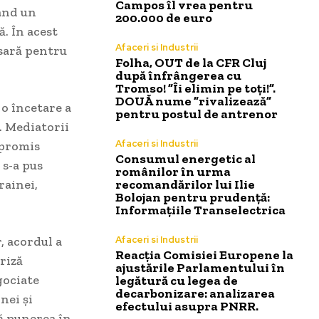
Campos îl vrea pentru
tând un
200.000 de euro
. În acest
Afaceri si Industrii
esară pentru
Folha, OUT de la CFR Cluj
după înfrângerea cu
Tromso! ”Îi elimin pe toți!”.
DOUĂ nume ”rivalizează”
 o încetare a
pentru postul de antrenor
i. Mediatorii
Afaceri si Industrii
mpromis
Consumul energetic al
 s-a pus
românilor în urma
rainei,
recomandărilor lui Ilie
Bolojan pentru prudență:
Informațiile Transelectrica
, acordul a
Afaceri si Industrii
Reacția Comisiei Europene la
criză
ajustările Parlamentului în
gociate
legătură cu legea de
decarbonizare: analizarea
nei și
efectului asupra PNRR.
ă punerea în