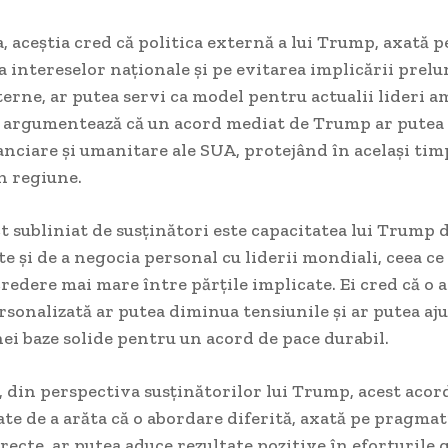
 aceștia cred că politica externă a lui Trump, axată p
a intereselor naționale și pe evitarea implicării prelu
terne, ar putea servi ca model pentru actualii lideri a
i argumentează că un acord mediat de Trump ar putea
anciare și umanitare ale SUA, protejând în același tim
n regiune.
t subliniat de susținători este capacitatea lui Trump 
cte și de a negocia personal cu liderii mondiali, ceea ce
credere mai mare între părțile implicate. Ei cred că o a
sonalizată ar putea diminua tensiunile și ar putea aju
nei baze solide pentru un acord de pace durabil.
, din perspectiva susținătorilor lui Trump, acest acor
te de a arăta că o abordare diferită, axată pe pragmat
recte, ar putea aduce rezultate pozitive în eforturile 