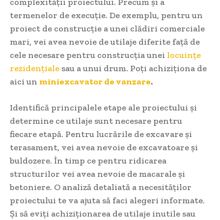
complexității proiectului. Precum și a
termenelor de execuție. De exemplu, pentru un
proiect de construcție a unei clădiri comerciale
mari, vei avea nevoie de utilaje diferite față de
cele necesare pentru construcția unei
locuințe
rezidențiale
sau a unui drum. Poți achiziționa de
aici un
miniexcavator de vanzare
.
Identifică principalele etape ale proiectului și
determine ce utilaje sunt necesare pentru
fiecare etapă. Pentru lucrările de excavare și
terasament, vei avea nevoie de excavatoare și
buldozere. În timp ce pentru ridicarea
structurilor vei avea nevoie de macarale și
betoniere. O analiză detaliată a necesităților
proiectului te va ajuta să faci alegeri informate.
Și să eviți achiziționarea de utilaje inutile sau