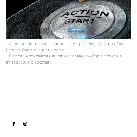
- Ai nevoie de transport aeroport in Anglia? Încearcă
Airport Taxi
London
. Calitate la prețul corect.
- Companie specializata in tranzactionarea de
Criptomonede
si
infrastructura blockchain.
Lact
NEWS PRO