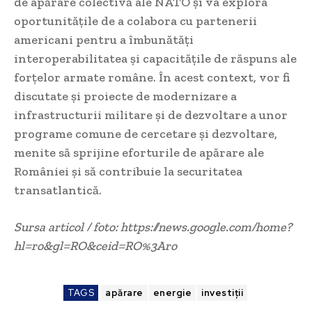
de apărare colectivă ale NATO și va explora
oportunitățile de a colabora cu partenerii
americani pentru a îmbunătăți
interoperabilitatea și capacitățile de răspuns ale
forțelor armate române. În acest context, vor fi
discutate și proiecte de modernizare a
infrastructurii militare și de dezvoltare a unor
programe comune de cercetare și dezvoltare,
menite să sprijine eforturile de apărare ale
României și să contribuie la securitatea
transatlantică.
Sursa articol / foto: https://news.google.com/home?
hl=ro&gl=RO&ceid=RO%3Aro
TAGS
apărare
energie
investiții