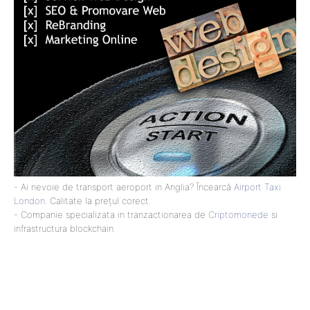
- Ai nevoie de transport aeroport in Anglia? Încearcă
Airport Taxi
London
. Calitate la prețul corect.
- Companie specializata in tranzactionarea de
Criptomonede
si
infrastructura blockchain.