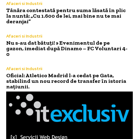
Afaceri si Industrii
Tânăra contestată pentru suma lăsată în plic
la nuntă: „Cu 1.600 de lei, mai bine nu te mai
deranjai”
Afaceri si Industrii
Nu s-au dat bătuți! » Evenimentul de pe
gazon, imediat după Dinamo – FC Voluntari 4-
0
Afaceri si Industrii
Oficial: Atletico Madrid l-a cedat pe Gata,
stabilind un nou record de transfer în istoria
națiunii.