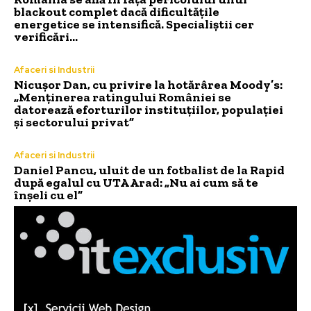
blackout complet dacă dificultățile
energetice se intensifică. Specialiștii cer
verificări…
Afaceri si Industrii
Nicușor Dan, cu privire la hotărârea Moody’s:
„Menținerea ratingului României se
datorează eforturilor instituțiilor, populației
și sectorului privat”
Afaceri si Industrii
Daniel Pancu, uluit de un fotbalist de la Rapid
după egalul cu UTA Arad: „Nu ai cum să te
înșeli cu el”