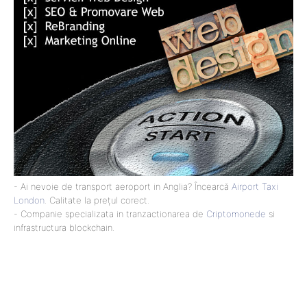
- Ai nevoie de transport aeroport in Anglia? Încearcă
Airport Taxi
London
. Calitate la prețul corect.
- Companie specializata in tranzactionarea de
Criptomonede
si
infrastructura blockchain.