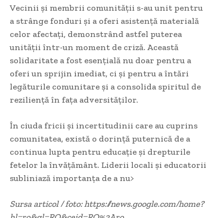
Vecinii și membrii comunității s-au unit pentru
a strânge fonduri și a oferi asistență materială
celor afectați, demonstrând astfel puterea
unității într-un moment de criză. Această
solidaritate a fost esențială nu doar pentru a
oferi un sprijin imediat, ci și pentru a întări
legăturile comunitare și a consolida spiritul de
reziliență în fața adversităților.
În ciuda fricii și incertitudinii care au cuprins
comunitatea, există o dorință puternică de a
continua lupta pentru educație și drepturile
fetelor la învățământ. Liderii locali și educatorii
subliniază importanța de a nu>
Sursa articol / foto: https://news.google.com/home?
hl=ro&gl=RO&ceid=RO%3Aro