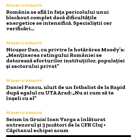
Afaceri si Industrii
România se află în fața pericolului unui
blackout complet dacă dificultățile
energetice se intensifică. Specialiștii cer
verificări…
Afaceri si Industrii
Nicușor Dan, cu privire la hotărârea Moody’s:
„Menținerea ratingului României se
datorează eforturilor instituțiilor, populației
și sectorului privat”
Afaceri si Industrii
Daniel Pancu, uluit de un fotbalist de la Rapid
după egalul cu UTA Arad: „Nu ai cum să te
înșeli cu el”
Afaceri si Industrii
Seism în Gruia! Ioan Varga a înlăturat
antrenorul și 3 jucători de la CFR Cluj +
Căpitanul echipei acum