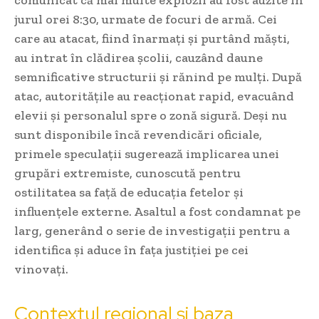
comunicat că mai multe explozii au fost auzite în
jurul orei 8:30, urmate de focuri de armă. Cei
care au atacat, fiind înarmați și purtând măști,
au intrat în clădirea școlii, cauzând daune
semnificative structurii și rănind pe mulți. După
atac, autoritățile au reacționat rapid, evacuând
elevii și personalul spre o zonă sigură. Deși nu
sunt disponibile încă revendicări oficiale,
primele speculații sugerează implicarea unei
grupări extremiste, cunoscută pentru
ostilitatea sa față de educația fetelor și
influențele externe. Asaltul a fost condamnat pe
larg, generând o serie de investigații pentru a
identifica și aduce în fața justiției pe cei
vinovați.
Contextul regional și baza