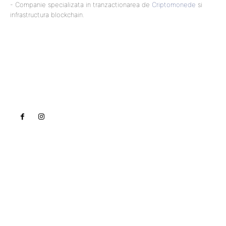
- Companie specializata in tranzactionarea de
Criptomonede
si
infrastructura blockchain.
Lact
NEWS PRO
Noutati
Tech
Cultura si Entertainment
Sanatate / Hobby
Home & Deco
Bun venit la Lact.ro !
Lact.ro un site de știri / blog de noutăți, dedicat
diseminării de informații și actualități. Acesta oferă
articole, reportaje și analize pe teme diverse, de la
evenimente curente la subiecte specifice de interes.