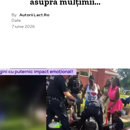
asupra mulțimii…
By:
Autorii Lact.ro
Date:
7 iunie 2026