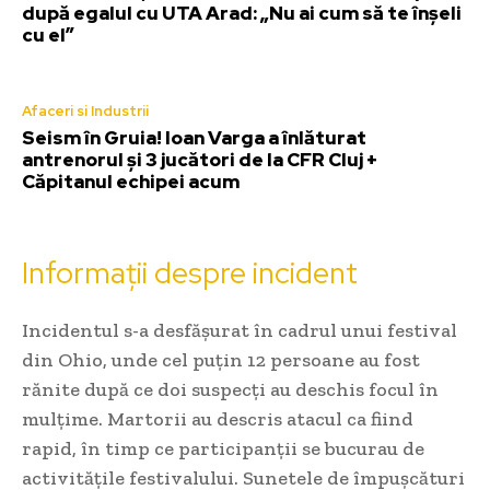
după egalul cu UTA Arad: „Nu ai cum să te înșeli
cu el”
Afaceri si Industrii
Seism în Gruia! Ioan Varga a înlăturat
antrenorul și 3 jucători de la CFR Cluj +
Căpitanul echipei acum
Informații despre incident
Incidentul s-a desfășurat în cadrul unui festival
din Ohio, unde cel puțin 12 persoane au fost
rănite după ce doi suspecți au deschis focul în
mulțime. Martorii au descris atacul ca fiind
rapid, în timp ce participanții se bucurau de
activitățile festivalului. Sunetele de împușcături