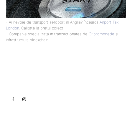
- Ai nevoie de transport aeroport in Anglia? Încearcă
Airport Taxi
London
. Calitate la prețul corect.
- Companie specializata in tranzactionarea de
Criptomonede
si
infrastructura blockchain.
Lact
NEWS PRO
Noutati
Tech
Cultura si Entertainment
Sanatate / Hobby
Home & Deco