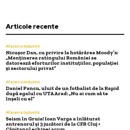
Articole recente
Afaceri si Industrii
Nicușor Dan, cu privire la hotărârea Moody’s:
„Menținerea ratingului României se
datorează eforturilor instituțiilor, populației
și sectorului privat”
Afaceri si Industrii
Daniel Pancu, uluit de un fotbalist de la Rapid
după egalul cu UTA Arad: „Nu ai cum să te
înșeli cu el”
Afaceri si Industrii
Seism în Gruia! Ioan Varga a înlăturat
antrenorul și 3 jucători de la CFR Cluj +
Căpitanul echipei acum