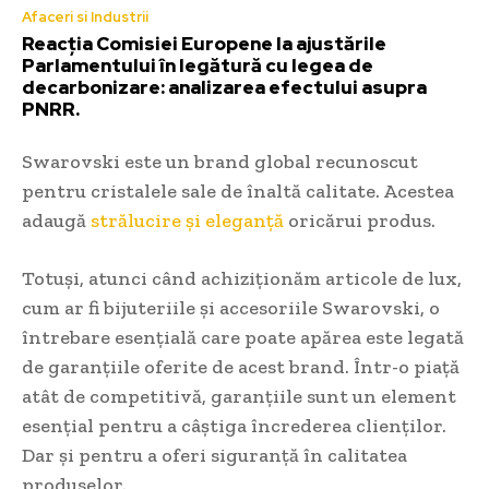
Afaceri si Industrii
Reacția Comisiei Europene la ajustările
Parlamentului în legătură cu legea de
decarbonizare: analizarea efectului asupra
PNRR.
Swarovski este un brand global recunoscut
pentru cristalele sale de înaltă calitate. Acestea
adaugă
strălucire și eleganță
oricărui produs.
Totuși, atunci când achiziționăm articole de lux,
cum ar fi bijuteriile și accesoriile Swarovski, o
întrebare esențială care poate apărea este legată
de garanțiile oferite de acest brand. Într-o piață
atât de competitivă, garanțiile sunt un element
esențial pentru a câștiga încrederea clienților.
Dar și pentru a oferi siguranță în calitatea
produselor.