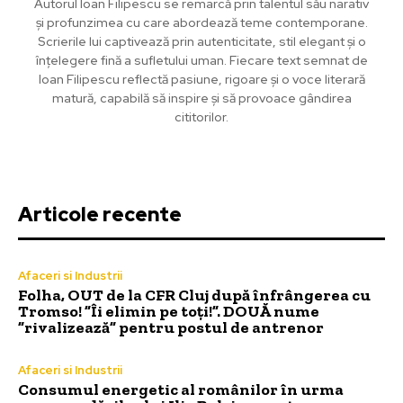
Autorul Ioan Filipescu se remarcă prin talentul său narativ
și profunzimea cu care abordează teme contemporane.
Scrierile lui captivează prin autenticitate, stil elegant și o
înțelegere fină a sufletului uman. Fiecare text semnat de
Ioan Filipescu reflectă pasiune, rigoare și o voce literară
matură, capabilă să inspire și să provoace gândirea
cititorilor.
Articole recente
Afaceri si Industrii
Folha, OUT de la CFR Cluj după înfrângerea cu
Tromso! ”Îi elimin pe toți!”. DOUĂ nume
”rivalizează” pentru postul de antrenor
Afaceri si Industrii
Consumul energetic al românilor în urma