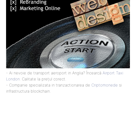
- Ai nevoie de transport aeroport in Anglia? Încearcă
Airport Taxi
London
. Calitate la prețul corect.
- Companie specializata in tranzactionarea de
Criptomonede
si
infrastructura blockchain.