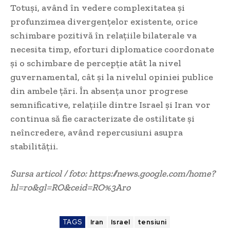
Totuși, având în vedere complexitatea și
profunzimea divergențelor existente, orice
schimbare pozitivă în relațiile bilaterale va
necesita timp, eforturi diplomatice coordonate
și o schimbare de percepție atât la nivel
guvernamental, cât și la nivelul opiniei publice
din ambele țări. În absența unor progrese
semnificative, relațiile dintre Israel și Iran vor
continua să fie caracterizate de ostilitate și
neîncredere, având repercusiuni asupra
stabilității.
Sursa articol / foto: https://news.google.com/home?
hl=ro&gl=RO&ceid=RO%3Aro
TAGS
Iran
Israel
tensiuni