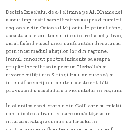
Decizia Israelului de a-l elimina pe Ali Khamenei
a avut implicații semnificative asupra dinamicii
regionale din Orientul Mijlociu. În primul rând,
aceasta a crescut tensiunile dintre Israel și Iran,
amplificând riscul unor confruntări directe sau
prin intermediul aliaților lor din regiune.
Iranul, cunoscut pentru influența sa asupra
grupărilor militante precum Hezbollah și
diverse miliții din Siria și Irak, ar putea să-și
intensifice sprijinul pentru aceste entități,
provocând o escaladare a violențelor în regiune.
În al doilea rând, statele din Golf, care au relații
complicate cu Iranul și care împărtășesc un
interes strategic comun cu Israelul în
contracararea influenței iraniene, ar putea fi