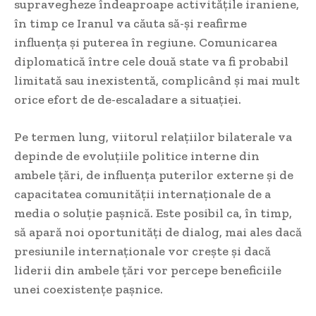
supravegheze îndeaproape activitățile iraniene,
în timp ce Iranul va căuta să-și reafirme
influența și puterea în regiune. Comunicarea
diplomatică între cele două state va fi probabil
limitată sau inexistentă, complicând și mai mult
orice efort de de-escaladare a situației.
Pe termen lung, viitorul relațiilor bilaterale va
depinde de evoluțiile politice interne din
ambele țări, de influența puterilor externe și de
capacitatea comunității internaționale de a
media o soluție pașnică. Este posibil ca, în timp,
să apară noi oportunități de dialog, mai ales dacă
presiunile internaționale vor crește și dacă
liderii din ambele țări vor percepe beneficiile
unei coexistențe pașnice.