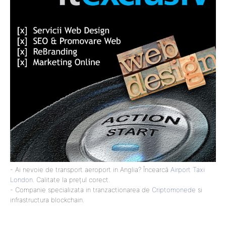
- Ai nevoie de transport aeroport in Anglia? Încearcă
Airport Taxi
London
. Calitate la prețul corect.
- Companie specializata in tranzactionarea de
Criptomonede
si
infrastructura blockchain.